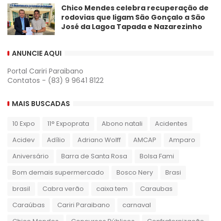
Chico Mendes celebra recuperação de
rodovias que ligam São Gonçalo a São
José da Lagoa Tapada e Nazarezinho
ANUNCIE AQUI
Portal Cariri Paraibano
Contatos - (83) 9 9641 8122
MAIS BUSCADAS
10 Expo
11° Expoprata
Abono natali
Acidentes
Acidev
Adílio
Adriano Wolff
AMCAP
Amparo
Aniversário
Barra de Santa Rosa
Bolsa Fami
Bom demais supermercado
Bosco Nery
Brasi
brasil
Cabra verão
caixa tem
Caraubas
Caraúbas
Cariri Paraibano
carnaval