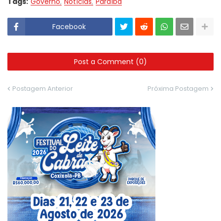
Tags:
Governo
Notícias
Paraíba
Facebook
Post a Comment (0)
Postagem Anterior
Próxima Postagem