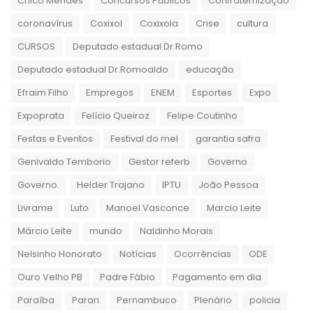
Chico Mendes
Concursos Públicos
Confraternização
coronavírus
Coxixol
Coxixola
Crise
cultura
CURSOS
Deputado estadual Dr.Romo
Deputado estadual Dr.Romoaldo
educação
Efraim Filho
Empregos
ENEM
Esportes
Expo
Expoprata
Felício Queiroz
Felipe Coutinho
Festas e Eventos
Festival do mel
garantia safra
Genivaldo Temborio
Gestor referb
Governo
Governo.
Helder Trajano
IPTU
João Pessoa
Livrame
Luto
Manoel Vasconce
Marcio Leite
Márcio Leite
mundo
Naldinho Morais
Nelsinho Honorato
Notícias
Ocorrências
ODE
Ouro Velho PB
Padre Fábio
Pagamento em dia
Paraíba
Parari
Pernambuco
Plenário
policia