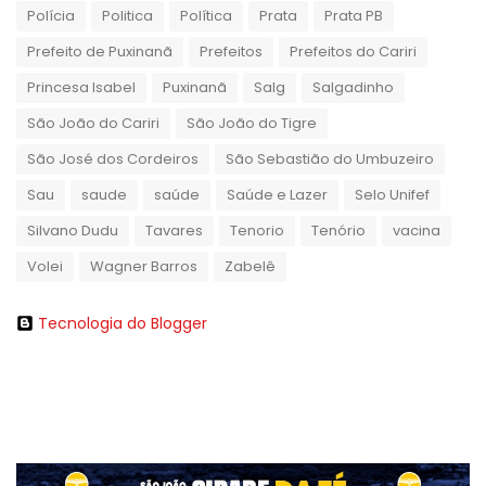
Polícia
Politica
Política
Prata
Prata PB
Prefeito de Puxinanã
Prefeitos
Prefeitos do Cariri
Princesa Isabel
Puxinanã
Salg
Salgadinho
São João do Cariri
São João do Tigre
São José dos Cordeiros
São Sebastião do Umbuzeiro
Sau
saude
saúde
Saúde e Lazer
Selo Unifef
Silvano Dudu
Tavares
Tenorio
Tenório
vacina
Volei
Wagner Barros
Zabelê
Tecnologia do Blogger