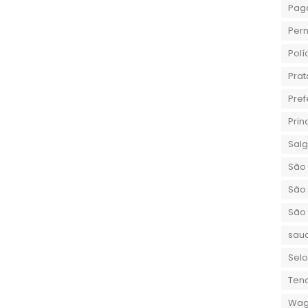
Pag
Per
Polí
Prat
Pref
Prin
Sal
São 
São 
São
sau
Selo
Teno
Wag