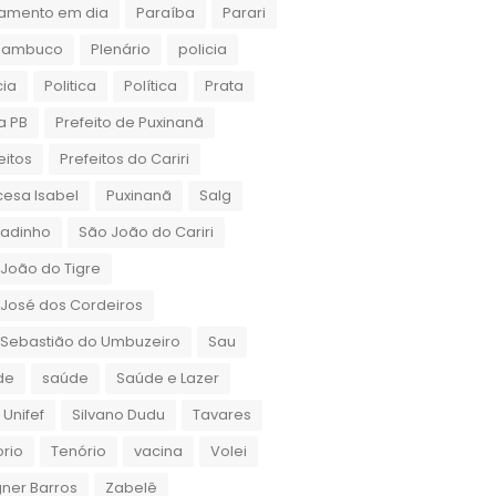
amento em dia
Paraíba
Parari
nambuco
Plenário
policia
cia
Politica
Política
Prata
a PB
Prefeito de Puxinanã
eitos
Prefeitos do Cariri
cesa Isabel
Puxinanã
Salg
gadinho
São João do Cariri
João do Tigre
José dos Cordeiros
 Sebastião do Umbuzeiro
Sau
de
saúde
Saúde e Lazer
 Unifef
Silvano Dudu
Tavares
rio
Tenório
vacina
Volei
ner Barros
Zabelê