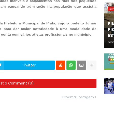
bidas incríveis e calçamentos nas ruas dos pequenos
vam causando admiração na população que assistia
BRA
FI
a Prefeitura Municipal de Prata, cujo o prefeito Júnior
FI
s para dar maior notoriedade à uma modalidade de
conta com vários atletas profissionais no município.
ES
nov
Twitter
ost a Comment (0)
Próxima Postagem