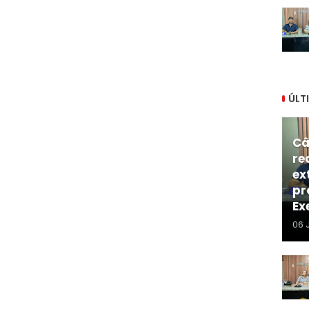
ÚLT
Câ
re
ex
pr
Ex
06 