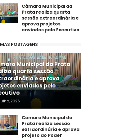
Câmara Municipal da
Prata realiza quarta
sessão extraordinária e
aprova projetos
enviados pelo Executivo
IMAS POSTAGENS
mara Municipal da Prata
aliza quarta sessão
traordinária e aprova
ojetos enviados pelo
ecutivo
Julho, 2026
Câmara Municipal da
Prata realiza sessão
extraordinária e aprova
projeto do Poder