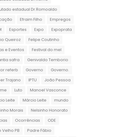
utado estadual Dr.Romoaldo
cação
Efraim Filho
Empregos
M
Esportes
Expo
Expoprata
cio Queiroz
Felipe Coutinho
as e Eventos
Festival do mel
ntia safra
Genivaldo Temborio
or referb
Governo
Governo.
er Trajano
IPTU
João Pessoa
rame
Luto
Manoel Vasconce
io Leite
Márcio Leite
mundo
inho Morais
Nelsinho Honorato
cias
Ocorrências
ODE
 Velho PB
Padre Fábio