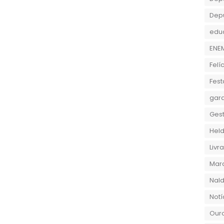
Dep
edu
ENE
Felí
Fest
gara
Gest
Held
Liv
Marc
Nald
Notí
Ouro