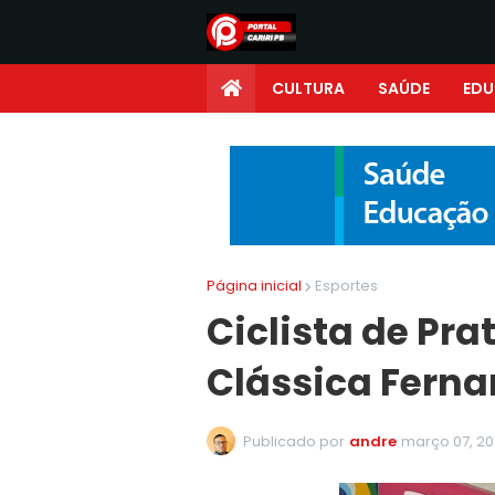
CULTURA
SAÚDE
ED
Página inicial
Esportes
Ciclista de Pra
Clássica Ferna
Publicado por
andre
março 07, 20