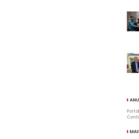
ANU
Porta
Conta
MAI