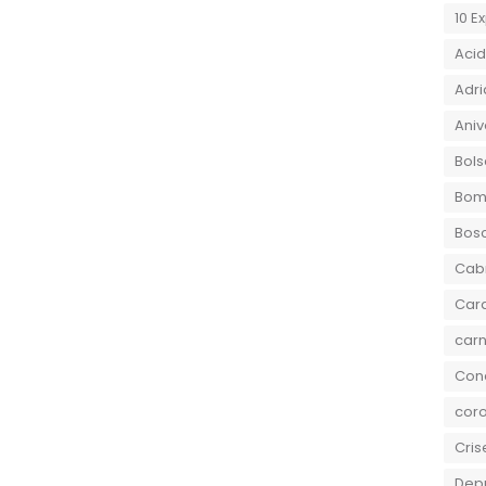
10 E
Aci
Adri
Aniv
Bols
Bom
Bos
Cab
Car
carn
Conc
coro
Cris
Dep