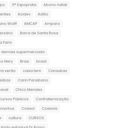
xpo
11° Expoprata
Abono natali
dentes
Acidev
Adílio
ano Wolff
AMCAP
Amparo
ersário
Barra de Santa Rosa
a Fami
 demais supermercado
co Nery
Brasi
brasil
ra verão
caixa tem
Caraubas
aúbas
Cariri Paraibano
aval
Chico Mendes
ursos Públicos
Confraternização
navírus
Coxixol
Coxixola
e
cultura
CURSOS
utado estadual Dr.Romo