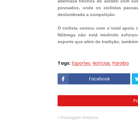
alternava trechos de asfalto com su
povoados, onde os ciclistas passa
deslumbrada a competição.
O ciclista contou com o total apoio d
Nóbrega não está medindo esforço
esporte que além de tradição, também 
Tags:
Esportes
Notícias
Paraíba
Facebook
P
Postagem Anterior