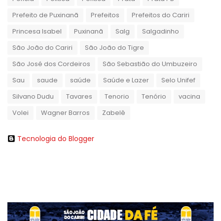
Prefeito de Puxinanã
Prefeitos
Prefeitos do Cariri
Princesa Isabel
Puxinanã
Salg
Salgadinho
São João do Cariri
São João do Tigre
São José dos Cordeiros
São Sebastião do Umbuzeiro
Sau
saude
saúde
Saúde e Lazer
Selo Unifef
Silvano Dudu
Tavares
Tenorio
Tenório
vacina
Volei
Wagner Barros
Zabelê
Tecnologia do Blogger