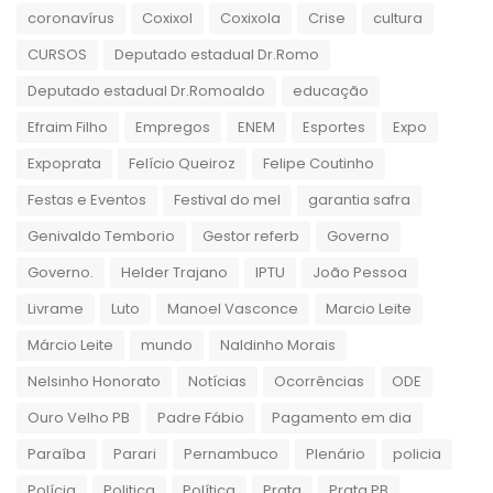
coronavírus
Coxixol
Coxixola
Crise
cultura
CURSOS
Deputado estadual Dr.Romo
Deputado estadual Dr.Romoaldo
educação
Efraim Filho
Empregos
ENEM
Esportes
Expo
Expoprata
Felício Queiroz
Felipe Coutinho
Festas e Eventos
Festival do mel
garantia safra
Genivaldo Temborio
Gestor referb
Governo
Governo.
Helder Trajano
IPTU
João Pessoa
Livrame
Luto
Manoel Vasconce
Marcio Leite
Márcio Leite
mundo
Naldinho Morais
Nelsinho Honorato
Notícias
Ocorrências
ODE
Ouro Velho PB
Padre Fábio
Pagamento em dia
Paraíba
Parari
Pernambuco
Plenário
policia
Polícia
Politica
Política
Prata
Prata PB