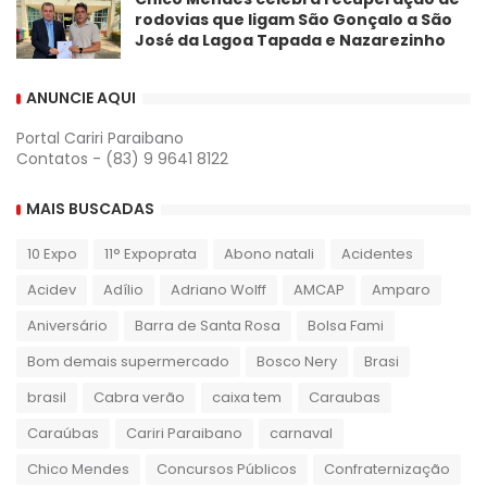
rodovias que ligam São Gonçalo a São
José da Lagoa Tapada e Nazarezinho
ANUNCIE AQUI
Portal Cariri Paraibano
Contatos - (83) 9 9641 8122
MAIS BUSCADAS
10 Expo
11° Expoprata
Abono natali
Acidentes
Acidev
Adílio
Adriano Wolff
AMCAP
Amparo
Aniversário
Barra de Santa Rosa
Bolsa Fami
Bom demais supermercado
Bosco Nery
Brasi
brasil
Cabra verão
caixa tem
Caraubas
Caraúbas
Cariri Paraibano
carnaval
Chico Mendes
Concursos Públicos
Confraternização