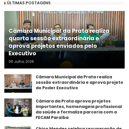
ÚLTIMAS POSTAGENS
Câmara Municipal da Prata realiza
quarta sessão extraordinária e
aprova projetos enviados pelo
Executivo
06 Julho, 2026
Câmara Municipal da Prata realiza
sessão extraordinária e aprova projeto
do Poder Executivo
​Câmara da Prata aprova projetos
importantes, homenageia profissional
da saúde e formaliza parceria com a
FECAM Paraíba
Chico Mendes celebra recuperação de