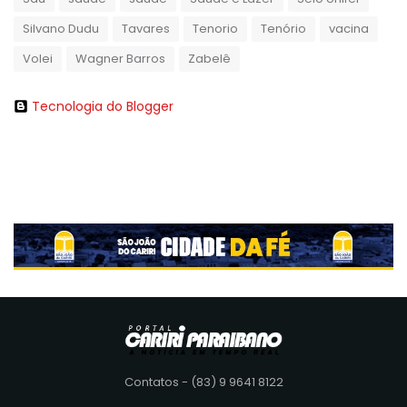
Silvano Dudu
Tavares
Tenorio
Tenório
vacina
Volei
Wagner Barros
Zabelê
Tecnologia do Blogger
Contatos - (83) 9 9641 8122