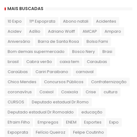
MAIS BUSCADAS
10 Expo
11° Expoprata
Abono natali
Acidentes
Acidev
Adílio
Adriano Wolff
AMCAP
Amparo
Aniversário
Barra de Santa Rosa
Bolsa Fami
Bom demais supermercado
Bosco Nery
Brasi
brasil
Cabra verão
caixa tem
Caraubas
Caraúbas
Cariri Paraibano
carnaval
Chico Mendes
Concursos Públicos
Confraternização
coronavírus
Coxixol
Coxixola
Crise
cultura
CURSOS
Deputado estadual Dr.Romo
Deputado estadual Dr.Romoaldo
educação
Efraim Filho
Empregos
ENEM
Esportes
Expo
Expoprata
Felício Queiroz
Felipe Coutinho