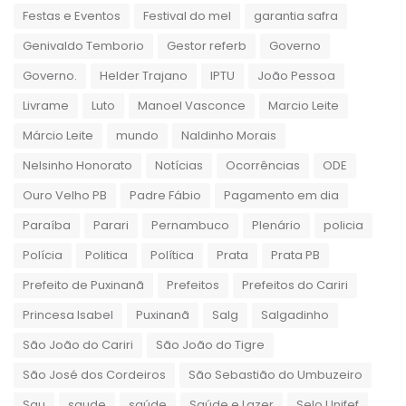
Festas e Eventos
Festival do mel
garantia safra
Genivaldo Temborio
Gestor referb
Governo
Governo.
Helder Trajano
IPTU
João Pessoa
Livrame
Luto
Manoel Vasconce
Marcio Leite
Márcio Leite
mundo
Naldinho Morais
Nelsinho Honorato
Notícias
Ocorrências
ODE
Ouro Velho PB
Padre Fábio
Pagamento em dia
Paraíba
Parari
Pernambuco
Plenário
policia
Polícia
Politica
Política
Prata
Prata PB
Prefeito de Puxinanã
Prefeitos
Prefeitos do Cariri
Princesa Isabel
Puxinanã
Salg
Salgadinho
São João do Cariri
São João do Tigre
São José dos Cordeiros
São Sebastião do Umbuzeiro
Sau
saude
saúde
Saúde e Lazer
Selo Unifef