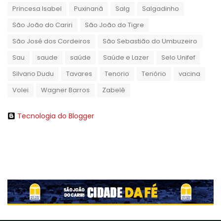
Princesa Isabel
Puxinanã
Salg
Salgadinho
São João do Cariri
São João do Tigre
São José dos Cordeiros
São Sebastião do Umbuzeiro
Sau
saude
saúde
Saúde e Lazer
Selo Unifef
Silvano Dudu
Tavares
Tenorio
Tenório
vacina
Volei
Wagner Barros
Zabelê
Tecnologia do Blogger