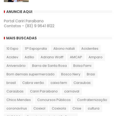
ANUNCIE AQUI
Portal Cariri Paraibano
Contatos - (83) 9 9641 8122
MAIS BUSCADAS
10 Expo
11° Expoprata
Abono natali
Acidentes
Acidev
Adílio
Adriano Wolff
AMCAP
Amparo
Aniversário
Barra de Santa Rosa
Bolsa Fami
Bom demais supermercado
Bosco Nery
Brasi
brasil
Cabra verão
caixa tem
Caraubas
Caraúbas
Cariri Paraibano
carnaval
Chico Mendes
Concursos Públicos
Confraternização
coronavírus
Coxixol
Coxixola
Crise
cultura