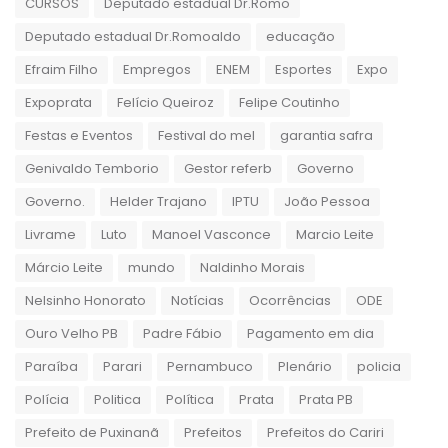
CURSOS
Deputado estadual Dr.Romo
Deputado estadual Dr.Romoaldo
educação
Efraim Filho
Empregos
ENEM
Esportes
Expo
Expoprata
Felício Queiroz
Felipe Coutinho
Festas e Eventos
Festival do mel
garantia safra
Genivaldo Temborio
Gestor referb
Governo
Governo.
Helder Trajano
IPTU
João Pessoa
Livrame
Luto
Manoel Vasconce
Marcio Leite
Márcio Leite
mundo
Naldinho Morais
Nelsinho Honorato
Notícias
Ocorrências
ODE
Ouro Velho PB
Padre Fábio
Pagamento em dia
Paraíba
Parari
Pernambuco
Plenário
policia
Polícia
Politica
Política
Prata
Prata PB
Prefeito de Puxinanã
Prefeitos
Prefeitos do Cariri