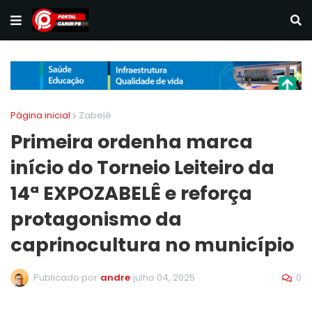
Página inicial
Zabelê
Primeira ordenha marca
início do Torneio Leiteiro da
14ª EXPOZABELÊ e reforça
protagonismo da
caprinocultura no município
0
Publicado por
andre
julho 04, 2025