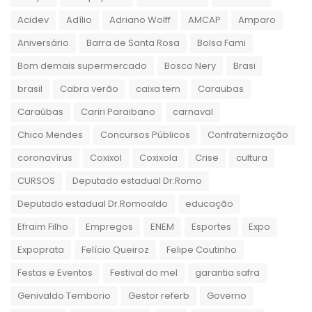
Acidev
Adílio
Adriano Wolff
AMCAP
Amparo
Aniversário
Barra de Santa Rosa
Bolsa Fami
Bom demais supermercado
Bosco Nery
Brasi
brasil
Cabra verão
caixa tem
Caraubas
Caraúbas
Cariri Paraibano
carnaval
Chico Mendes
Concursos Públicos
Confraternização
coronavírus
Coxixol
Coxixola
Crise
cultura
CURSOS
Deputado estadual Dr.Romo
Deputado estadual Dr.Romoaldo
educação
Efraim Filho
Empregos
ENEM
Esportes
Expo
Expoprata
Felício Queiroz
Felipe Coutinho
Festas e Eventos
Festival do mel
garantia safra
Genivaldo Temborio
Gestor referb
Governo