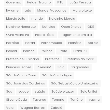
Governo.
Helder Trajano
IPTU
João Pessoa
Livrame
Luto
Manoel Vasconce
Marcio Leite
Márcio Leite
mundo
Naldinho Morais
Nelsinho Honorato
Notícias
Ocorrências
ODE
Ouro Velho PB
Padre Fábio
Pagamento em dia
Paraíba
Parari
Pernambuco
Plenário
policia
Polícia
Politica
Política
Prata
Prata PB
Prefeito de Puxinanã
Prefeitos
Prefeitos do Cariri
Princesa Isabel
Puxinanã
Salg
Salgadinho
São João do Cariri
São João do Tigre
São José dos Cordeiros
São Sebastião do Umbuzeiro
Sau
saude
saúde
Saúde e Lazer
Selo Unifef
Silvano Dudu
Tavares
Tenorio
Tenório
vacina
Volei
Wagner Barros
Zabelê