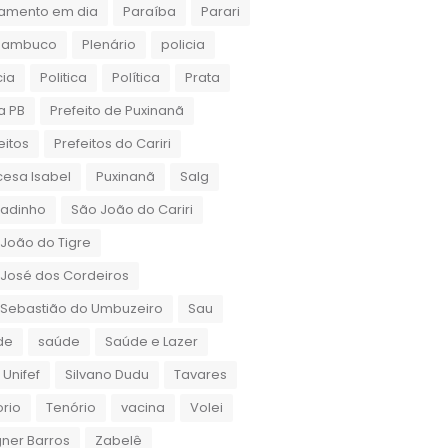
amento em dia
Paraíba
Parari
nambuco
Plenário
policia
cia
Politica
Política
Prata
a PB
Prefeito de Puxinanã
eitos
Prefeitos do Cariri
cesa Isabel
Puxinanã
Salg
gadinho
São João do Cariri
João do Tigre
José dos Cordeiros
 Sebastião do Umbuzeiro
Sau
de
saúde
Saúde e Lazer
 Unifef
Silvano Dudu
Tavares
rio
Tenório
vacina
Volei
ner Barros
Zabelê