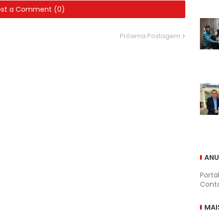
ost a Comment (0)
Próxima Postagem
ANU
Porta
Conta
MAI