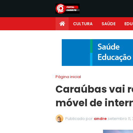
CULTURA
SAÚDE
ED
Página inicial
Caraúbas vai r
móvel de inter
Publicado por
andre
setembro 11,