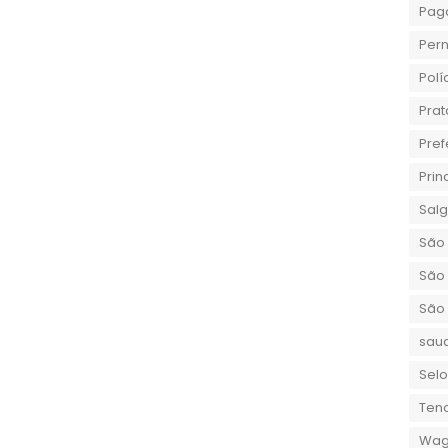
Pag
Per
Polí
Prat
Pref
Prin
Sal
São 
São 
São
sau
Selo
Teno
Wag