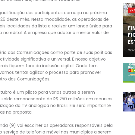
BRA
qualificação das participantes começa na próxima
a 26 deste mês. Nesta modalidade, as operadoras de
 localidades da lista e realizar um lance único para
FI
o no edital. A empresa que adotar o menor valor de
FI
ES
nov
stério das Comunicações como parte de suas políticas
vidade significativa e universal. É nosso objetivo
rais fiquem fora da inclusão digital. Onde tem
, vamos tentar agilizar o processo para promover
nistro das Comunicações.
tubro é um piloto para vários outros a serem
 o saldo remanescente de R$ 250 milhões em recursos
ização da TV analógica no Brasil. Ele será importante
sas na proposta.
unda (9) vai escolher as operadoras responsáveis pela
o serviço de telefonia móvel nos municípios a serem