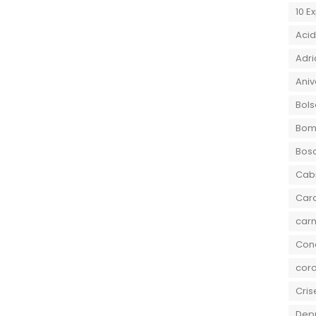
10 E
Aci
Adri
Aniv
Bols
Bom
Bos
Cab
Car
carn
Conc
coro
Cris
Dep