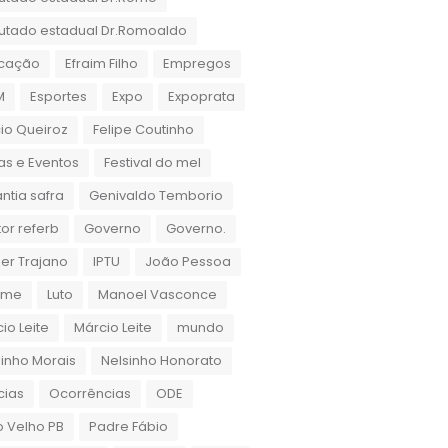
utado estadual Dr.Romoaldo
cação
Efraim Filho
Empregos
M
Esportes
Expo
Expoprata
cio Queiroz
Felipe Coutinho
as e Eventos
Festival do mel
ntia safra
Genivaldo Temborio
or referb
Governo
Governo.
er Trajano
IPTU
João Pessoa
rame
Luto
Manoel Vasconce
io Leite
Márcio Leite
mundo
inho Morais
Nelsinho Honorato
cias
Ocorrências
ODE
 Velho PB
Padre Fábio