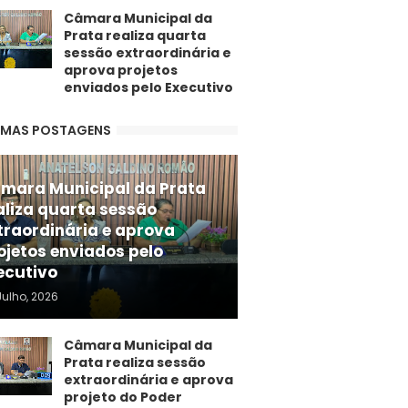
Câmara Municipal da
Prata realiza quarta
sessão extraordinária e
aprova projetos
enviados pelo Executivo
IMAS POSTAGENS
mara Municipal da Prata
aliza quarta sessão
traordinária e aprova
ojetos enviados pelo
ecutivo
Julho, 2026
Câmara Municipal da
Prata realiza sessão
extraordinária e aprova
projeto do Poder