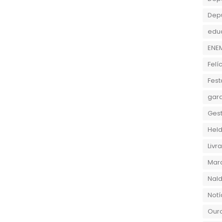
Dep
edu
ENE
Felí
Fest
gara
Gest
Held
Liv
Marc
Nald
Notí
Ouro