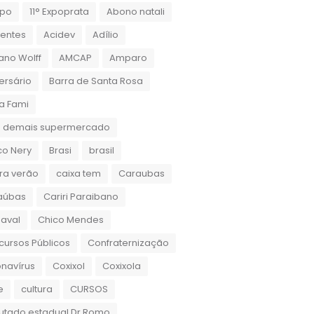
xpo
11° Expoprata
Abono natali
dentes
Acidev
Adílio
ano Wolff
AMCAP
Amparo
ersário
Barra de Santa Rosa
a Fami
 demais supermercado
co Nery
Brasi
brasil
ra verão
caixa tem
Caraubas
aúbas
Cariri Paraibano
aval
Chico Mendes
ursos Públicos
Confraternização
navírus
Coxixol
Coxixola
e
cultura
CURSOS
utado estadual Dr.Romo