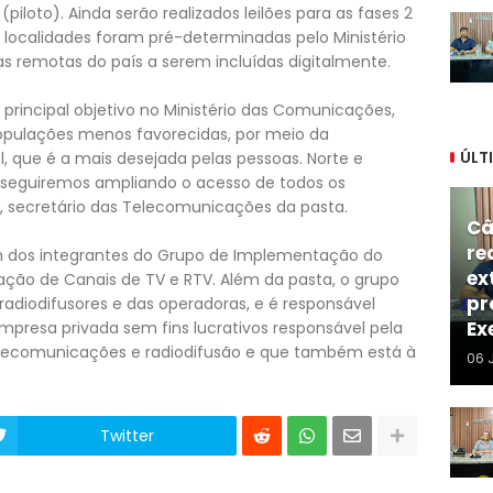
 (piloto). Ainda serão realizados leilões para as fases 2
As localidades foram pré-determinadas pelo Ministério
 remotas do país a serem incluídas digitalmente.
principal objetivo no Ministério das Comunicações,
 populações menos favorecidas, por meio da
ÚLT
 que é a mais desejada pelas pessoas. Norte e
e seguiremos ampliando o acesso de todos os
s, secretário das Telecomunicações da pasta.
Câ
re
m dos integrantes do Grupo de Implementação do
ex
ização de Canais de TV e RTV. Além da pasta, o grupo
pr
radiodifusores e das operadoras, e é responsável
Ex
, empresa privada sem fins lucrativos responsável pela
telecomunicações e radiodifusão e que também está à
06 
Twitter