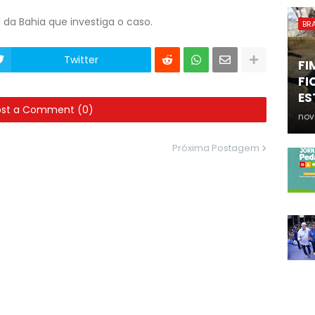
il da Bahia que investiga o caso.
BRA
Twitter
FI
FI
ES
ost a Comment (0)
nov
Próxima Postagem