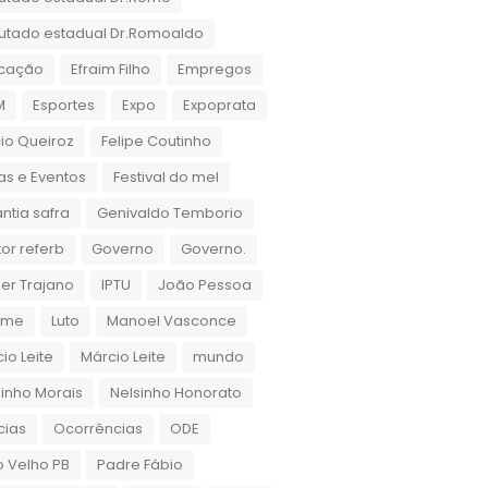
utado estadual Dr.Romoaldo
cação
Efraim Filho
Empregos
M
Esportes
Expo
Expoprata
cio Queiroz
Felipe Coutinho
as e Eventos
Festival do mel
ntia safra
Genivaldo Temborio
or referb
Governo
Governo.
er Trajano
IPTU
João Pessoa
rame
Luto
Manoel Vasconce
io Leite
Márcio Leite
mundo
inho Morais
Nelsinho Honorato
cias
Ocorrências
ODE
 Velho PB
Padre Fábio