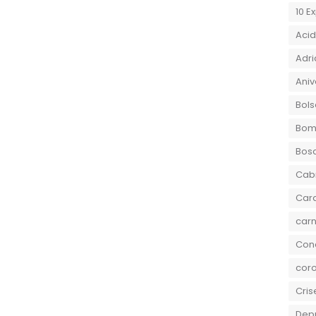
10 E
Aci
Adri
Aniv
Bols
Bom
Bos
Cab
Car
carn
Conc
coro
Cris
Dep