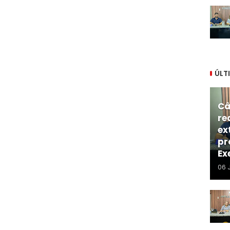
ÚLT
Câ
re
ex
pr
Ex
06 