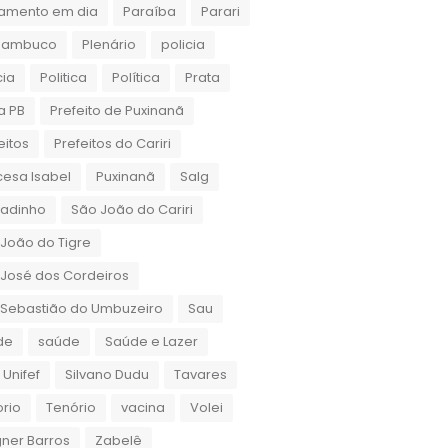
amento em dia
Paraíba
Parari
nambuco
Plenário
policia
cia
Politica
Política
Prata
a PB
Prefeito de Puxinanã
eitos
Prefeitos do Cariri
cesa Isabel
Puxinanã
Salg
gadinho
São João do Cariri
João do Tigre
José dos Cordeiros
 Sebastião do Umbuzeiro
Sau
de
saúde
Saúde e Lazer
 Unifef
Silvano Dudu
Tavares
rio
Tenório
vacina
Volei
ner Barros
Zabelê