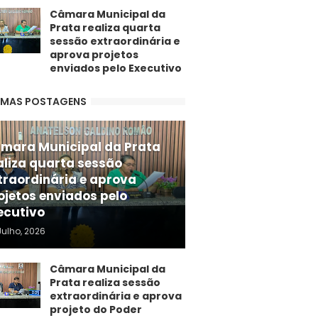
Câmara Municipal da
Prata realiza quarta
sessão extraordinária e
aprova projetos
enviados pelo Executivo
IMAS POSTAGENS
mara Municipal da Prata
aliza quarta sessão
traordinária e aprova
ojetos enviados pelo
ecutivo
Julho, 2026
Câmara Municipal da
Prata realiza sessão
extraordinária e aprova
projeto do Poder