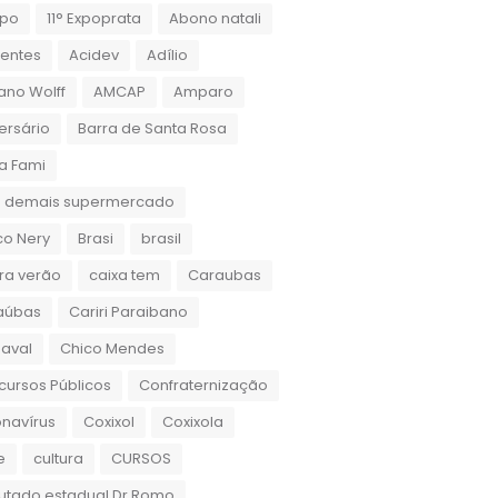
xpo
11° Expoprata
Abono natali
dentes
Acidev
Adílio
ano Wolff
AMCAP
Amparo
ersário
Barra de Santa Rosa
a Fami
 demais supermercado
co Nery
Brasi
brasil
ra verão
caixa tem
Caraubas
aúbas
Cariri Paraibano
aval
Chico Mendes
ursos Públicos
Confraternização
navírus
Coxixol
Coxixola
e
cultura
CURSOS
utado estadual Dr.Romo