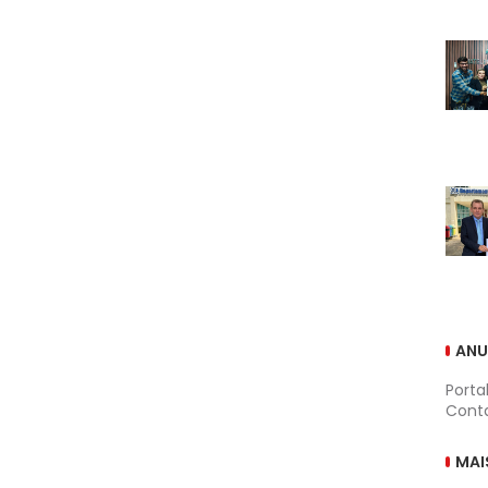
ANU
Porta
Conta
MAI