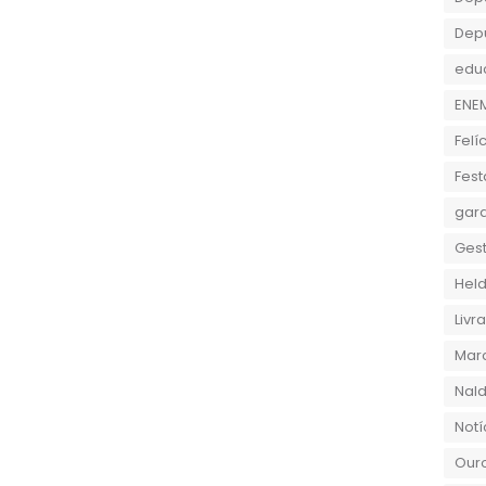
Dep
edu
ENE
Felí
Fest
gara
Gest
Held
Liv
Marc
Nald
Notí
Ouro