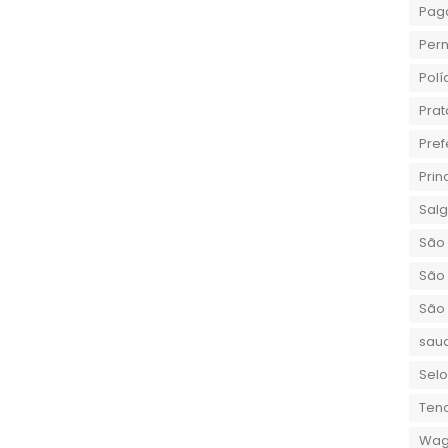
Pag
Per
Polí
Prat
Pref
Prin
Sal
São 
São 
São
sau
Selo
Teno
Wag