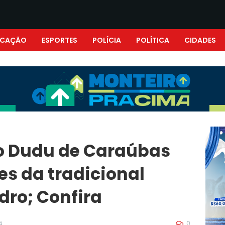
UCAÇÃO
ESPORTES
POLÍCIA
POLÍTICA
CIDADES
no Dudu de Caraúbas
es da tradicional
dro; Confira
0
4