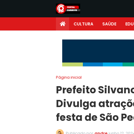
CULTURA
SAÚDE
ED
Página inicial
Prefeito Silva
Divulga atraçõ
festa de São Pe
Publicado por
andre
junho 12, 202