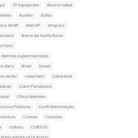
xpo
11° Expoprata
Abono natali
dentes
Acidev
Adílio
ano Wolff
AMCAP
Amparo
ersário
Barra de Santa Rosa
a Fami
 demais supermercado
co Nery
Brasi
brasil
ra verão
caixa tem
Caraubas
aúbas
Cariri Paraibano
aval
Chico Mendes
ursos Públicos
Confraternização
navírus
Coxixol
Coxixola
e
cultura
CURSOS
utado estadual Dr.Romo