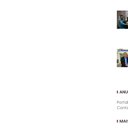
ANU
Porta
Conta
MAI