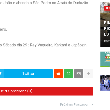
ão João e abrindo o São Pedro no Arraiá do Duduzão .
BRA
FI
FI
eiro.
ES
nov
Sábado dia 29 : Rey Vaqueiro, Karkará e Japãozin.
Twitter
ost a Comment (0)
Próxima Postagem