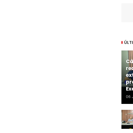
ÚLT
Câ
re
ex
pr
Ex
06 