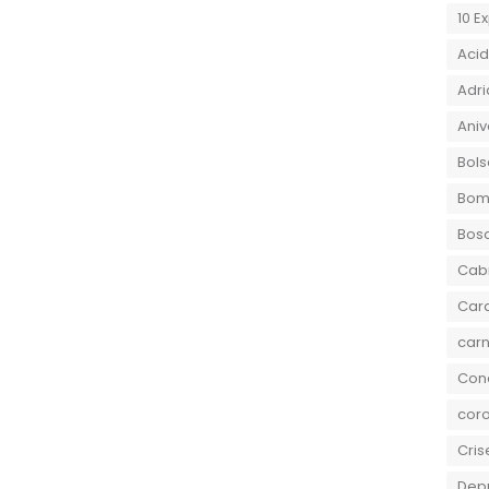
10 E
Aci
Adri
Aniv
Bols
Bom
Bos
Cab
Car
carn
Conc
coro
Cris
Dep