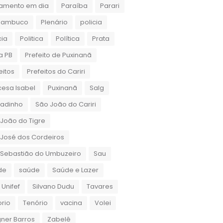
amento em dia
Paraíba
Parari
nambuco
Plenário
policia
cia
Politica
Política
Prata
a PB
Prefeito de Puxinanã
eitos
Prefeitos do Cariri
cesa Isabel
Puxinanã
Salg
gadinho
São João do Cariri
João do Tigre
José dos Cordeiros
 Sebastião do Umbuzeiro
Sau
de
saúde
Saúde e Lazer
 Unifef
Silvano Dudu
Tavares
rio
Tenório
vacina
Volei
ner Barros
Zabelê