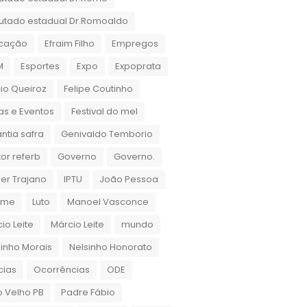
utado estadual Dr.Romoaldo
cação
Efraim Filho
Empregos
M
Esportes
Expo
Expoprata
cio Queiroz
Felipe Coutinho
as e Eventos
Festival do mel
ntia safra
Genivaldo Temborio
or referb
Governo
Governo.
er Trajano
IPTU
João Pessoa
rame
Luto
Manoel Vasconce
io Leite
Márcio Leite
mundo
inho Morais
Nelsinho Honorato
cias
Ocorrências
ODE
 Velho PB
Padre Fábio