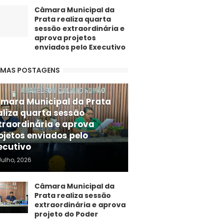
Câmara Municipal da
Prata realiza quarta
sessão extraordinária e
aprova projetos
enviados pelo Executivo
IMAS POSTAGENS
mara Municipal da Prata
aliza quarta sessão
traordinária e aprova
ojetos enviados pelo
ecutivo
Julho, 2026
Câmara Municipal da
Prata realiza sessão
extraordinária e aprova
projeto do Poder