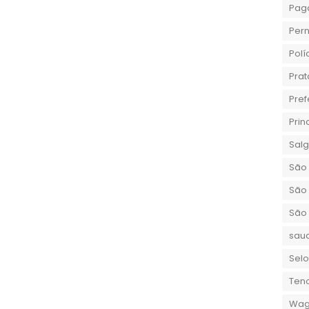
Pag
Per
Polí
Prat
Pref
Prin
Sal
São 
São 
São
sau
Selo
Teno
Wag