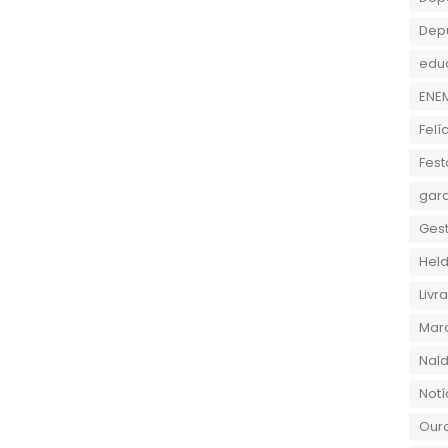
Dep
edu
ENE
Felí
Fest
gara
Gest
Held
Liv
Marc
Nald
Notí
Ouro