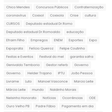
Chico Mendes
Concursos Públicos
Confraternização
coronavírus
Coxixol
Coxixola
Crise
cultura
CURSOS
Deputado estadual Dr.Romo
Deputado estadual Dr.Romoaldo
educação
Efraim Filho
Empregos
ENEM
Esportes
Expo
Expoprata
Felício Queiroz
Felipe Coutinho
Festas e Eventos
Festival do mel
garantia safra
Genivaldo Temborio
Gestor referb
Governo
Governo.
Helder Trajano
IPTU
João Pessoa
Livrame
Luto
Manoel Vasconce
Marcio Leite
Márcio Leite
mundo
Naldinho Morais
Nelsinho Honorato
Notícias
Ocorrências
ODE
Ouro Velho PB
Padre Fábio
Pagamento em dia