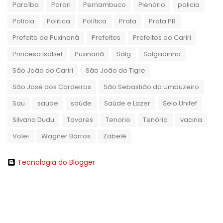
Paraíba
Parari
Pernambuco
Plenário
policia
Polícia
Politica
Política
Prata
Prata PB
Prefeito de Puxinanã
Prefeitos
Prefeitos do Cariri
Princesa Isabel
Puxinanã
Salg
Salgadinho
São João do Cariri
São João do Tigre
São José dos Cordeiros
São Sebastião do Umbuzeiro
Sau
saude
saúde
Saúde e Lazer
Selo Unifef
Silvano Dudu
Tavares
Tenorio
Tenório
vacina
Volei
Wagner Barros
Zabelê
Tecnologia do Blogger