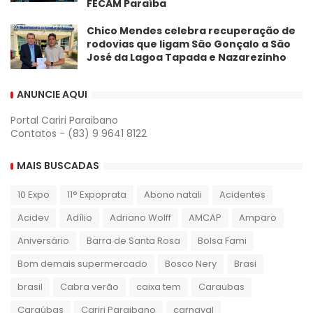
FECAM Paraíba
Chico Mendes celebra recuperação de
rodovias que ligam São Gonçalo a São
José da Lagoa Tapada e Nazarezinho
ANUNCIE AQUI
Portal Cariri Paraibano
Contatos - (83) 9 9641 8122
MAIS BUSCADAS
10 Expo
11° Expoprata
Abono natali
Acidentes
Acidev
Adílio
Adriano Wolff
AMCAP
Amparo
Aniversário
Barra de Santa Rosa
Bolsa Fami
Bom demais supermercado
Bosco Nery
Brasi
brasil
Cabra verão
caixa tem
Caraubas
Caraúbas
Cariri Paraibano
carnaval