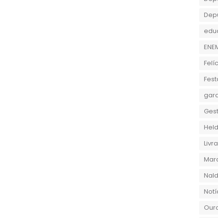
Dep
edu
ENE
Felí
Fest
gara
Gest
Held
Liv
Marc
Nald
Notí
Ouro