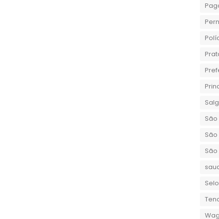
Pag
Per
Polí
Prat
Pref
Prin
Sal
São 
São 
São
sau
Selo
Teno
Wag