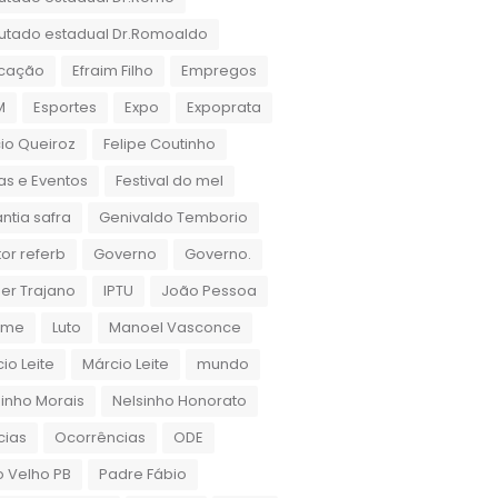
utado estadual Dr.Romoaldo
cação
Efraim Filho
Empregos
M
Esportes
Expo
Expoprata
cio Queiroz
Felipe Coutinho
as e Eventos
Festival do mel
ntia safra
Genivaldo Temborio
or referb
Governo
Governo.
er Trajano
IPTU
João Pessoa
rame
Luto
Manoel Vasconce
io Leite
Márcio Leite
mundo
inho Morais
Nelsinho Honorato
cias
Ocorrências
ODE
 Velho PB
Padre Fábio