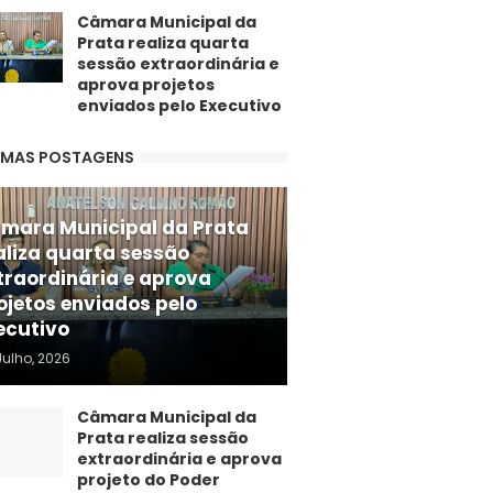
Câmara Municipal da
Prata realiza quarta
sessão extraordinária e
aprova projetos
enviados pelo Executivo
IMAS POSTAGENS
mara Municipal da Prata
aliza quarta sessão
traordinária e aprova
ojetos enviados pelo
ecutivo
Julho, 2026
Câmara Municipal da
Prata realiza sessão
extraordinária e aprova
projeto do Poder