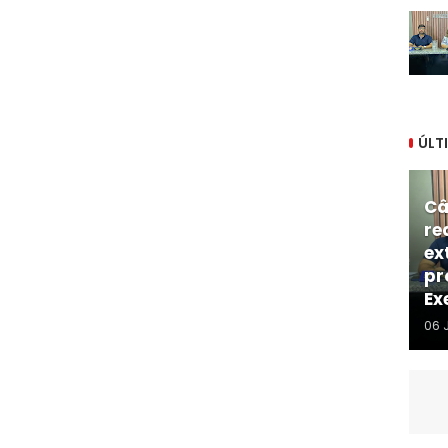
ÚLT
Câ
re
ex
pr
Ex
06 