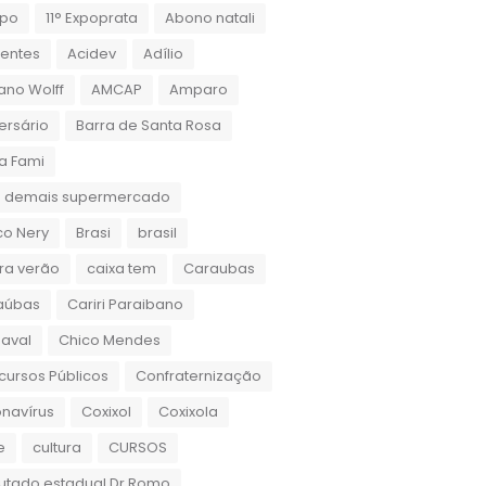
xpo
11° Expoprata
Abono natali
dentes
Acidev
Adílio
ano Wolff
AMCAP
Amparo
ersário
Barra de Santa Rosa
a Fami
 demais supermercado
co Nery
Brasi
brasil
ra verão
caixa tem
Caraubas
aúbas
Cariri Paraibano
aval
Chico Mendes
ursos Públicos
Confraternização
navírus
Coxixol
Coxixola
e
cultura
CURSOS
utado estadual Dr.Romo