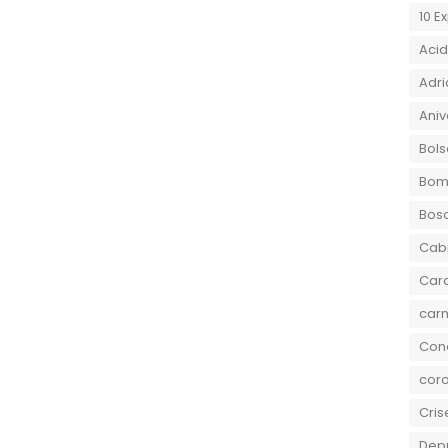
10 E
Aci
Adri
Aniv
Bols
Bom
Bos
Cab
Car
carn
Conc
coro
Cris
Dep