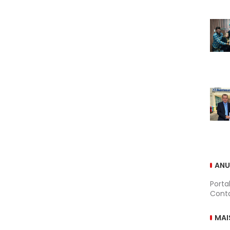
ANU
Porta
Conta
MAI