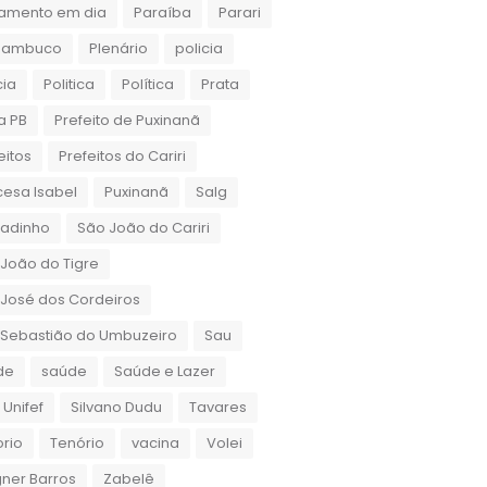
amento em dia
Paraíba
Parari
nambuco
Plenário
policia
cia
Politica
Política
Prata
a PB
Prefeito de Puxinanã
eitos
Prefeitos do Cariri
cesa Isabel
Puxinanã
Salg
gadinho
São João do Cariri
João do Tigre
José dos Cordeiros
 Sebastião do Umbuzeiro
Sau
de
saúde
Saúde e Lazer
 Unifef
Silvano Dudu
Tavares
rio
Tenório
vacina
Volei
ner Barros
Zabelê