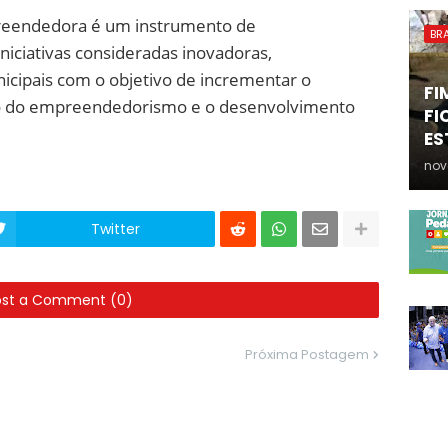
reendedora é um instrumento de
BRA
niciativas consideradas inovadoras,
icipais com o objetivo de incrementar o
FI
o do empreendedorismo e o desenvolvimento
FI
ES
nov
Twitter
ost a Comment (0)
Próxima Postagem