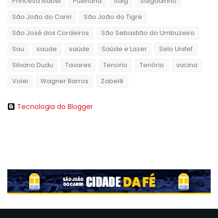
Princesa Isabel
Puxinanã
Salg
Salgadinho
São João do Cariri
São João do Tigre
São José dos Cordeiros
São Sebastião do Umbuzeiro
Sau
saude
saúde
Saúde e Lazer
Selo Unifef
Silvano Dudu
Tavares
Tenorio
Tenório
vacina
Volei
Wagner Barros
Zabelê
Tecnologia do Blogger