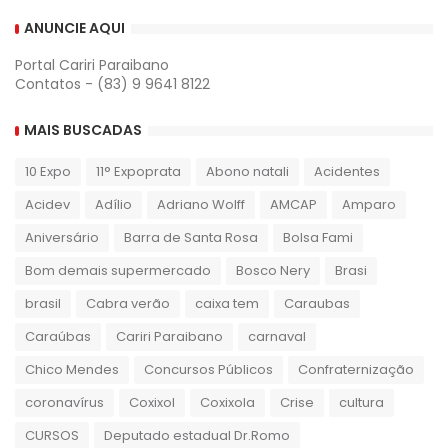
ANUNCIE AQUI
Portal Cariri Paraibano
Contatos - (83) 9 9641 8122
MAIS BUSCADAS
10 Expo
11° Expoprata
Abono natali
Acidentes
Acidev
Adílio
Adriano Wolff
AMCAP
Amparo
Aniversário
Barra de Santa Rosa
Bolsa Fami
Bom demais supermercado
Bosco Nery
Brasi
brasil
Cabra verão
caixa tem
Caraubas
Caraúbas
Cariri Paraibano
carnaval
Chico Mendes
Concursos Públicos
Confraternização
coronavírus
Coxixol
Coxixola
Crise
cultura
CURSOS
Deputado estadual Dr.Romo