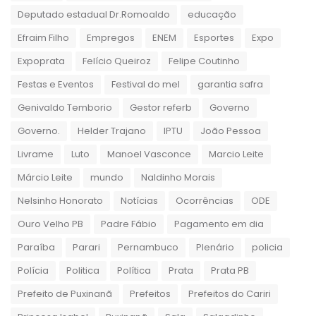
Deputado estadual Dr.Romoaldo
educação
Efraim Filho
Empregos
ENEM
Esportes
Expo
Expoprata
Felício Queiroz
Felipe Coutinho
Festas e Eventos
Festival do mel
garantia safra
Genivaldo Temborio
Gestor referb
Governo
Governo.
Helder Trajano
IPTU
João Pessoa
Livrame
Luto
Manoel Vasconce
Marcio Leite
Márcio Leite
mundo
Naldinho Morais
Nelsinho Honorato
Notícias
Ocorrências
ODE
Ouro Velho PB
Padre Fábio
Pagamento em dia
Paraíba
Parari
Pernambuco
Plenário
policia
Polícia
Politica
Política
Prata
Prata PB
Prefeito de Puxinanã
Prefeitos
Prefeitos do Cariri