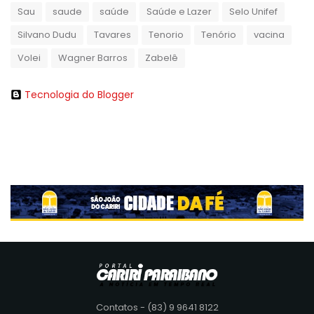
Sau
saude
saúde
Saúde e Lazer
Selo Unifef
Silvano Dudu
Tavares
Tenorio
Tenório
vacina
Volei
Wagner Barros
Zabelê
Tecnologia do Blogger
Contatos - (83) 9 9641 8122