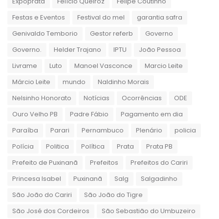
Expoprata
Felício Queiroz
Felipe Coutinho
Festas e Eventos
Festival do mel
garantia safra
Genivaldo Temborio
Gestor referb
Governo
Governo.
Helder Trajano
IPTU
João Pessoa
Livrame
Luto
Manoel Vasconce
Marcio Leite
Márcio Leite
mundo
Naldinho Morais
Nelsinho Honorato
Notícias
Ocorrências
ODE
Ouro Velho PB
Padre Fábio
Pagamento em dia
Paraíba
Parari
Pernambuco
Plenário
policia
Polícia
Politica
Política
Prata
Prata PB
Prefeito de Puxinanã
Prefeitos
Prefeitos do Cariri
Princesa Isabel
Puxinanã
Salg
Salgadinho
São João do Cariri
São João do Tigre
São José dos Cordeiros
São Sebastião do Umbuzeiro