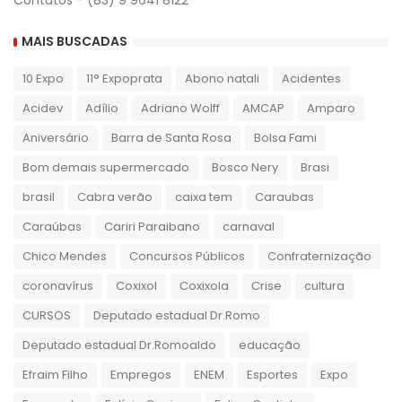
MAIS BUSCADAS
10 Expo
11° Expoprata
Abono natali
Acidentes
Acidev
Adílio
Adriano Wolff
AMCAP
Amparo
Aniversário
Barra de Santa Rosa
Bolsa Fami
Bom demais supermercado
Bosco Nery
Brasi
brasil
Cabra verão
caixa tem
Caraubas
Caraúbas
Cariri Paraibano
carnaval
Chico Mendes
Concursos Públicos
Confraternização
coronavírus
Coxixol
Coxixola
Crise
cultura
CURSOS
Deputado estadual Dr.Romo
Deputado estadual Dr.Romoaldo
educação
Efraim Filho
Empregos
ENEM
Esportes
Expo