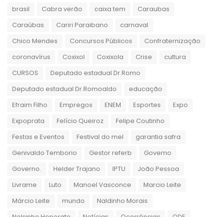
brasil
Cabra verão
caixa tem
Caraubas
Caraúbas
Cariri Paraibano
carnaval
Chico Mendes
Concursos Públicos
Confraternização
coronavírus
Coxixol
Coxixola
Crise
cultura
CURSOS
Deputado estadual Dr.Romo
Deputado estadual Dr.Romoaldo
educação
Efraim Filho
Empregos
ENEM
Esportes
Expo
Expoprata
Felício Queiroz
Felipe Coutinho
Festas e Eventos
Festival do mel
garantia safra
Genivaldo Temborio
Gestor referb
Governo
Governo.
Helder Trajano
IPTU
João Pessoa
Livrame
Luto
Manoel Vasconce
Marcio Leite
Márcio Leite
mundo
Naldinho Morais
Nelsinho Honorato
Notícias
Ocorrências
ODE