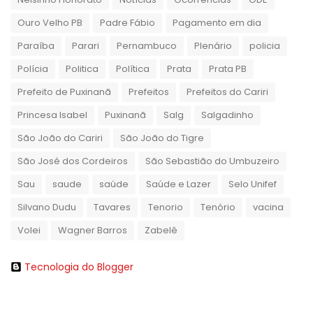
Ouro Velho PB
Padre Fábio
Pagamento em dia
Paraíba
Parari
Pernambuco
Plenário
policia
Polícia
Politica
Política
Prata
Prata PB
Prefeito de Puxinanã
Prefeitos
Prefeitos do Cariri
Princesa Isabel
Puxinanã
Salg
Salgadinho
São João do Cariri
São João do Tigre
São José dos Cordeiros
São Sebastião do Umbuzeiro
Sau
saude
saúde
Saúde e Lazer
Selo Unifef
Silvano Dudu
Tavares
Tenorio
Tenório
vacina
Volei
Wagner Barros
Zabelê
Tecnologia do Blogger