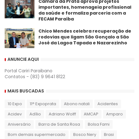
​Câmara da Prata aprova projetos
importantes, homenageia profissional
da saúde e formaliza parceria com a
FECAM Paraíba
Chico Mendes celebra recuperação de
rodovias que ligam São Gonçalo a São
José da Lagoa Tapada e Nazarezinho
ANUNCIE AQUI
Portal Cariri Paraibano
Contatos - (83) 9 9641 8122
MAIS BUSCADAS
10 Expo
11° Expoprata
Abono natali
Acidentes
Acidev
Adílio
Adriano Wolff
AMCAP
Amparo
Aniversário
Barra de Santa Rosa
Bolsa Fami
Bom demais supermercado
Bosco Nery
Brasi