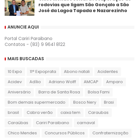
rodovias que ligam São Gonçalo a São
José da Lagoa Tapada e Nazarezinho
ANUNCIE AQUI
Portal Cariri Paraibano
Contatos - (83) 9 9641 8122
MAIS BUSCADAS
10 Expo
11° Expoprata
Abono natali
Acidentes
Acidev
Adílio
Adriano Wolff
AMCAP
Amparo
Aniversário
Barra de Santa Rosa
Bolsa Fami
Bom demais supermercado
Bosco Nery
Brasi
brasil
Cabra verão
caixa tem
Caraubas
Caraúbas
Cariri Paraibano
carnaval
Chico Mendes
Concursos Públicos
Confraternização