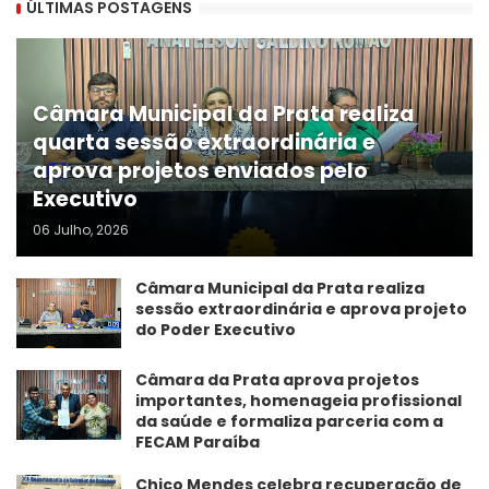
ÚLTIMAS POSTAGENS
Câmara Municipal da Prata realiza
quarta sessão extraordinária e
aprova projetos enviados pelo
Executivo
06 Julho, 2026
Câmara Municipal da Prata realiza
sessão extraordinária e aprova projeto
do Poder Executivo
​Câmara da Prata aprova projetos
importantes, homenageia profissional
da saúde e formaliza parceria com a
FECAM Paraíba
Chico Mendes celebra recuperação de