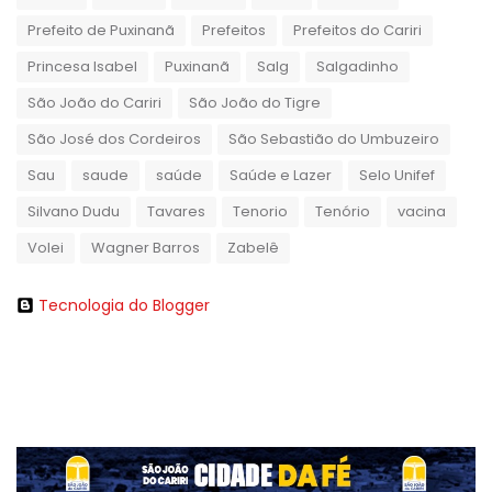
Prefeito de Puxinanã
Prefeitos
Prefeitos do Cariri
Princesa Isabel
Puxinanã
Salg
Salgadinho
São João do Cariri
São João do Tigre
São José dos Cordeiros
São Sebastião do Umbuzeiro
Sau
saude
saúde
Saúde e Lazer
Selo Unifef
Silvano Dudu
Tavares
Tenorio
Tenório
vacina
Volei
Wagner Barros
Zabelê
Tecnologia do Blogger