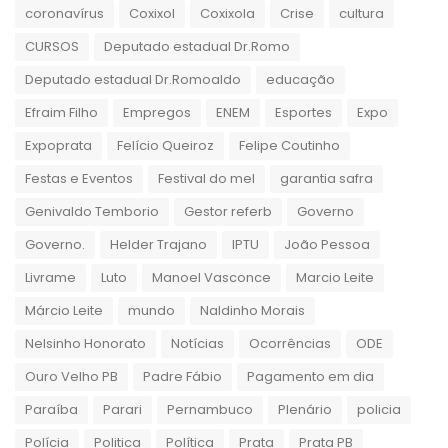
coronavírus
Coxixol
Coxixola
Crise
cultura
CURSOS
Deputado estadual Dr.Romo
Deputado estadual Dr.Romoaldo
educação
Efraim Filho
Empregos
ENEM
Esportes
Expo
Expoprata
Felício Queiroz
Felipe Coutinho
Festas e Eventos
Festival do mel
garantia safra
Genivaldo Temborio
Gestor referb
Governo
Governo.
Helder Trajano
IPTU
João Pessoa
Livrame
Luto
Manoel Vasconce
Marcio Leite
Márcio Leite
mundo
Naldinho Morais
Nelsinho Honorato
Notícias
Ocorrências
ODE
Ouro Velho PB
Padre Fábio
Pagamento em dia
Paraíba
Parari
Pernambuco
Plenário
policia
Polícia
Politica
Política
Prata
Prata PB