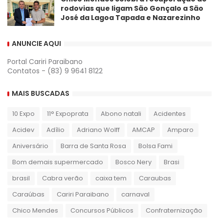
rodovias que ligam São Gonçalo a São
José da Lagoa Tapada e Nazarezinho
ANUNCIE AQUI
Portal Cariri Paraibano
Contatos - (83) 9 9641 8122
MAIS BUSCADAS
10 Expo
11° Expoprata
Abono natali
Acidentes
Acidev
Adílio
Adriano Wolff
AMCAP
Amparo
Aniversário
Barra de Santa Rosa
Bolsa Fami
Bom demais supermercado
Bosco Nery
Brasi
brasil
Cabra verão
caixa tem
Caraubas
Caraúbas
Cariri Paraibano
carnaval
Chico Mendes
Concursos Públicos
Confraternização