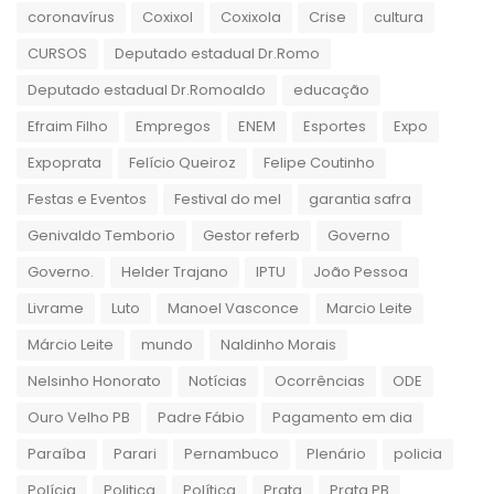
coronavírus
Coxixol
Coxixola
Crise
cultura
CURSOS
Deputado estadual Dr.Romo
Deputado estadual Dr.Romoaldo
educação
Efraim Filho
Empregos
ENEM
Esportes
Expo
Expoprata
Felício Queiroz
Felipe Coutinho
Festas e Eventos
Festival do mel
garantia safra
Genivaldo Temborio
Gestor referb
Governo
Governo.
Helder Trajano
IPTU
João Pessoa
Livrame
Luto
Manoel Vasconce
Marcio Leite
Márcio Leite
mundo
Naldinho Morais
Nelsinho Honorato
Notícias
Ocorrências
ODE
Ouro Velho PB
Padre Fábio
Pagamento em dia
Paraíba
Parari
Pernambuco
Plenário
policia
Polícia
Politica
Política
Prata
Prata PB