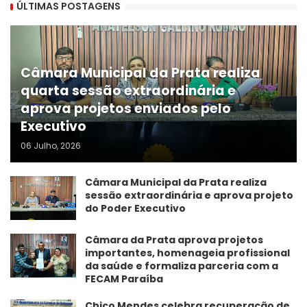
ÚLTIMAS POSTAGENS
Câmara Municipal da Prata realiza
quarta sessão extraordinária e
aprova projetos enviados pelo
Executivo
06 Julho, 2026
Câmara Municipal da Prata realiza
sessão extraordinária e aprova projeto
do Poder Executivo
​Câmara da Prata aprova projetos
importantes, homenageia profissional
da saúde e formaliza parceria com a
FECAM Paraíba
Chico Mendes celebra recuperação de