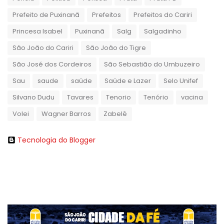
Prefeito de Puxinanã
Prefeitos
Prefeitos do Cariri
Princesa Isabel
Puxinanã
Salg
Salgadinho
São João do Cariri
São João do Tigre
São José dos Cordeiros
São Sebastião do Umbuzeiro
Sau
saude
saúde
Saúde e Lazer
Selo Unifef
Silvano Dudu
Tavares
Tenorio
Tenório
vacina
Volei
Wagner Barros
Zabelê
Tecnologia do Blogger