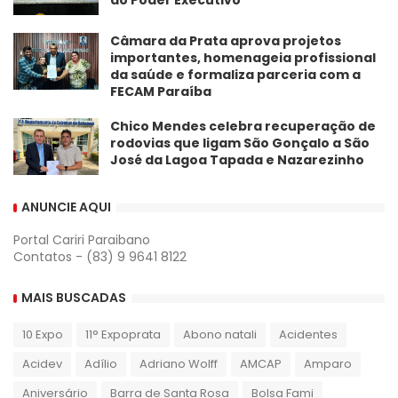
​Câmara da Prata aprova projetos
importantes, homenageia profissional
da saúde e formaliza parceria com a
FECAM Paraíba
Chico Mendes celebra recuperação de
rodovias que ligam São Gonçalo a São
José da Lagoa Tapada e Nazarezinho
ANUNCIE AQUI
Portal Cariri Paraibano
Contatos - (83) 9 9641 8122
MAIS BUSCADAS
10 Expo
11° Expoprata
Abono natali
Acidentes
Acidev
Adílio
Adriano Wolff
AMCAP
Amparo
Aniversário
Barra de Santa Rosa
Bolsa Fami