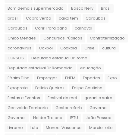
Bom demais supermercado
Bosco Nery
Brasi
brasil
Cabra verão
caixa tem
Caraubas
Caraúbas
Cariri Paraibano
carnaval
Chico Mendes
Concursos Públicos
Confraternização
coronavírus
Coxixol
Coxixola
Crise
cultura
CURSOS
Deputado estadual Dr.Romo
Deputado estadual Dr.Romoaldo
educação
Efraim Filho
Empregos
ENEM
Esportes
Expo
Expoprata
Felício Queiroz
Felipe Coutinho
Festas e Eventos
Festival do mel
garantia safra
Genivaldo Temborio
Gestor referb
Governo
Governo.
Helder Trajano
IPTU
João Pessoa
Livrame
Luto
Manoel Vasconce
Marcio Leite