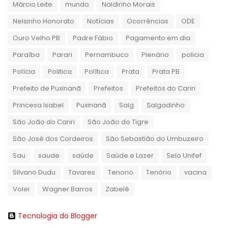
Márcio Leite
mundo
Naldinho Morais
Nelsinho Honorato
Notícias
Ocorrências
ODE
Ouro Velho PB
Padre Fábio
Pagamento em dia
Paraíba
Parari
Pernambuco
Plenário
policia
Polícia
Politica
Política
Prata
Prata PB
Prefeito de Puxinanã
Prefeitos
Prefeitos do Cariri
Princesa Isabel
Puxinanã
Salg
Salgadinho
São João do Cariri
São João do Tigre
São José dos Cordeiros
São Sebastião do Umbuzeiro
Sau
saude
saúde
Saúde e Lazer
Selo Unifef
Silvano Dudu
Tavares
Tenorio
Tenório
vacina
Volei
Wagner Barros
Zabelê
Tecnologia do Blogger