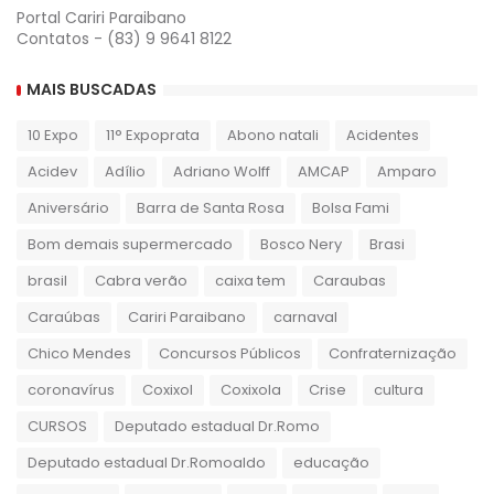
Portal Cariri Paraibano
Contatos - (83) 9 9641 8122
MAIS BUSCADAS
10 Expo
11° Expoprata
Abono natali
Acidentes
Acidev
Adílio
Adriano Wolff
AMCAP
Amparo
Aniversário
Barra de Santa Rosa
Bolsa Fami
Bom demais supermercado
Bosco Nery
Brasi
brasil
Cabra verão
caixa tem
Caraubas
Caraúbas
Cariri Paraibano
carnaval
Chico Mendes
Concursos Públicos
Confraternização
coronavírus
Coxixol
Coxixola
Crise
cultura
CURSOS
Deputado estadual Dr.Romo
Deputado estadual Dr.Romoaldo
educação