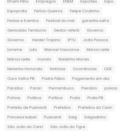
Efraim Filho
Empregos
ENEM
Esportes
Expo
Expoprata
Felício Queiroz
Felipe Coutinho
Festas e Eventos
Festival do mel
garantia safra
Genivaldo Temborio
Gestor referb
Governo
Governo.
Helder Trajano
IPTU
João Pessoa
Livrame
Luto
Manoel Vasconce
Marcio Leite
Márcio Leite
mundo
Naldinho Morais
Nelsinho Honorato
Notícias
Ocorrências
ODE
Ouro Velho PB
Padre Fábio
Pagamento em dia
Paraíba
Parari
Pernambuco
Plenário
policia
Polícia
Politica
Política
Prata
Prata PB
Prefeito de Puxinanã
Prefeitos
Prefeitos do Cariri
Princesa Isabel
Puxinanã
Salg
Salgadinho
São João do Cariri
São João do Tigre