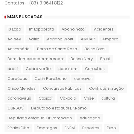
Contatos - (83) 9 9641 8122
MAIS BUSCADAS
10 Expo
11° Expoprata
Abono natali
Acidentes
Acidev
Adílio
Adriano Wolff
AMCAP
Amparo
Aniversário
Barra de Santa Rosa
Bolsa Fami
Bom demais supermercado
Bosco Nery
Brasi
brasil
Cabra verão
caixa tem
Caraubas
Caraúbas
Cariri Paraibano
carnaval
Chico Mendes
Concursos Públicos
Confraternização
coronavírus
Coxixol
Coxixola
Crise
cultura
CURSOS
Deputado estadual Dr.Romo
Deputado estadual Dr.Romoaldo
educação
Efraim Filho
Empregos
ENEM
Esportes
Expo