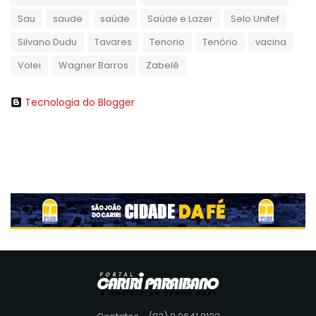
Sau
saude
saúde
Saúde e Lazer
Selo Unifef
Silvano Dudu
Tavares
Tenorio
Tenório
vacina
Volei
Wagner Barros
Zabelê
Tecnologia do Blogger