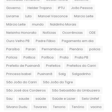
Governo.
Helder Trajano
IPTU
João Pessoa
Livrame
Luto
Manoel Vasconce
Marcio Leite
Márcio Leite
mundo
Naldinho Morais
Nelsinho Honorato
Notícias
Ocorrências
ODE
Ouro Velho PB
Padre Fábio
Pagamento em dia
Paraíba
Parari
Pernambuco
Plenário
policia
Polícia
Politica
Política
Prata
Prata PB
Prefeito de Puxinanã
Prefeitos
Prefeitos do Cariri
Princesa Isabel
Puxinanã
Salg
Salgadinho
São João do Cariri
São João do Tigre
São José dos Cordeiros
São Sebastião do Umbuzeiro
Sau
saude
saúde
Saúde e Lazer
Selo Unifef
Silvano Dudu
Tavares
Tenorio
Tenório
vacina