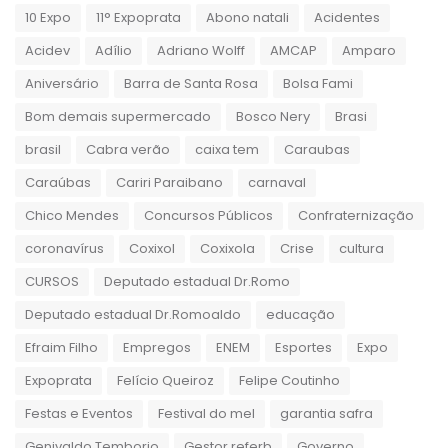
10 Expo
11° Expoprata
Abono natali
Acidentes
Acidev
Adílio
Adriano Wolff
AMCAP
Amparo
Aniversário
Barra de Santa Rosa
Bolsa Fami
Bom demais supermercado
Bosco Nery
Brasi
brasil
Cabra verão
caixa tem
Caraubas
Caraúbas
Cariri Paraibano
carnaval
Chico Mendes
Concursos Públicos
Confraternização
coronavírus
Coxixol
Coxixola
Crise
cultura
CURSOS
Deputado estadual Dr.Romo
Deputado estadual Dr.Romoaldo
educação
Efraim Filho
Empregos
ENEM
Esportes
Expo
Expoprata
Felício Queiroz
Felipe Coutinho
Festas e Eventos
Festival do mel
garantia safra
Genivaldo Temborio
Gestor referb
Governo