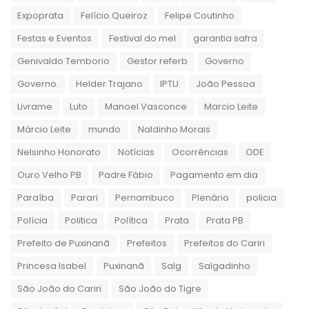
Expoprata
Felício Queiroz
Felipe Coutinho
Festas e Eventos
Festival do mel
garantia safra
Genivaldo Temborio
Gestor referb
Governo
Governo.
Helder Trajano
IPTU
João Pessoa
Livrame
Luto
Manoel Vasconce
Marcio Leite
Márcio Leite
mundo
Naldinho Morais
Nelsinho Honorato
Notícias
Ocorrências
ODE
Ouro Velho PB
Padre Fábio
Pagamento em dia
Paraíba
Parari
Pernambuco
Plenário
policia
Polícia
Politica
Política
Prata
Prata PB
Prefeito de Puxinanã
Prefeitos
Prefeitos do Cariri
Princesa Isabel
Puxinanã
Salg
Salgadinho
São João do Cariri
São João do Tigre