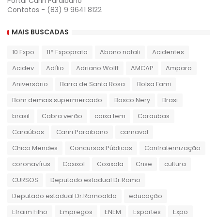
Portal Cariri Paraibano
Contatos - (83) 9 9641 8122
MAIS BUSCADAS
10 Expo
11° Expoprata
Abono natali
Acidentes
Acidev
Adílio
Adriano Wolff
AMCAP
Amparo
Aniversário
Barra de Santa Rosa
Bolsa Fami
Bom demais supermercado
Bosco Nery
Brasi
brasil
Cabra verão
caixa tem
Caraubas
Caraúbas
Cariri Paraibano
carnaval
Chico Mendes
Concursos Públicos
Confraternização
coronavírus
Coxixol
Coxixola
Crise
cultura
CURSOS
Deputado estadual Dr.Romo
Deputado estadual Dr.Romoaldo
educação
Efraim Filho
Empregos
ENEM
Esportes
Expo