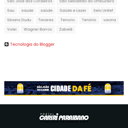
São José dos Cordeiros
São Sebastião do Umbuzeiro
Sau
saude
saúde
Saúde e Lazer
Selo Unifef
Silvano Dudu
Tavares
Tenorio
Tenório
vacina
Volei
Wagner Barros
Zabelê
Tecnologia do Blogger