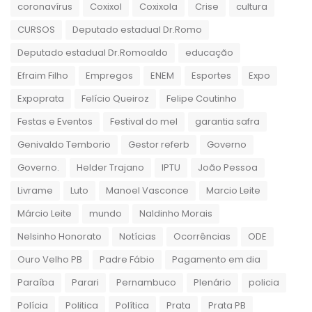
coronavírus
Coxixol
Coxixola
Crise
cultura
CURSOS
Deputado estadual Dr.Romo
Deputado estadual Dr.Romoaldo
educação
Efraim Filho
Empregos
ENEM
Esportes
Expo
Expoprata
Felício Queiroz
Felipe Coutinho
Festas e Eventos
Festival do mel
garantia safra
Genivaldo Temborio
Gestor referb
Governo
Governo.
Helder Trajano
IPTU
João Pessoa
Livrame
Luto
Manoel Vasconce
Marcio Leite
Márcio Leite
mundo
Naldinho Morais
Nelsinho Honorato
Notícias
Ocorrências
ODE
Ouro Velho PB
Padre Fábio
Pagamento em dia
Paraíba
Parari
Pernambuco
Plenário
policia
Polícia
Politica
Política
Prata
Prata PB