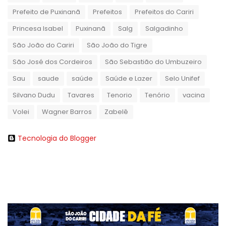
Prefeito de Puxinanã
Prefeitos
Prefeitos do Cariri
Princesa Isabel
Puxinanã
Salg
Salgadinho
São João do Cariri
São João do Tigre
São José dos Cordeiros
São Sebastião do Umbuzeiro
Sau
saude
saúde
Saúde e Lazer
Selo Unifef
Silvano Dudu
Tavares
Tenorio
Tenório
vacina
Volei
Wagner Barros
Zabelê
Tecnologia do Blogger