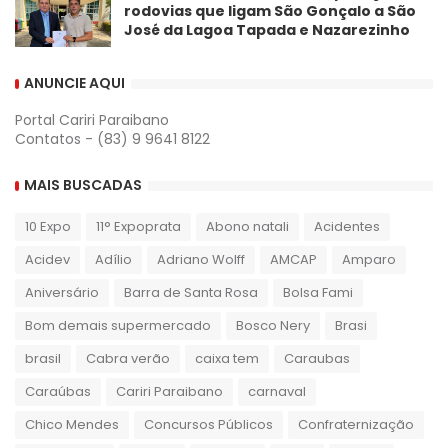
rodovias que ligam São Gonçalo a São
José da Lagoa Tapada e Nazarezinho
ANUNCIE AQUI
Portal Cariri Paraibano
Contatos - (83) 9 9641 8122
MAIS BUSCADAS
10 Expo
11° Expoprata
Abono natali
Acidentes
Acidev
Adílio
Adriano Wolff
AMCAP
Amparo
Aniversário
Barra de Santa Rosa
Bolsa Fami
Bom demais supermercado
Bosco Nery
Brasi
brasil
Cabra verão
caixa tem
Caraubas
Caraúbas
Cariri Paraibano
carnaval
Chico Mendes
Concursos Públicos
Confraternização