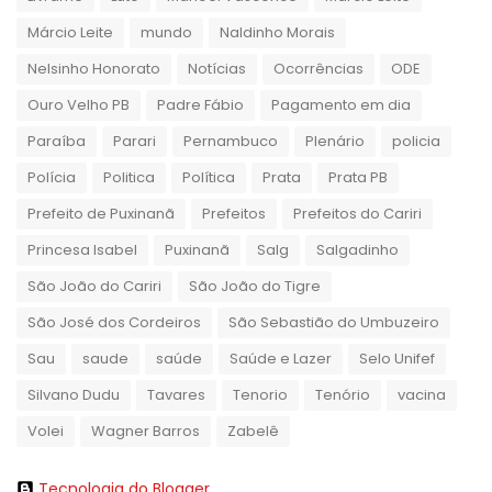
Márcio Leite
mundo
Naldinho Morais
Nelsinho Honorato
Notícias
Ocorrências
ODE
Ouro Velho PB
Padre Fábio
Pagamento em dia
Paraíba
Parari
Pernambuco
Plenário
policia
Polícia
Politica
Política
Prata
Prata PB
Prefeito de Puxinanã
Prefeitos
Prefeitos do Cariri
Princesa Isabel
Puxinanã
Salg
Salgadinho
São João do Cariri
São João do Tigre
São José dos Cordeiros
São Sebastião do Umbuzeiro
Sau
saude
saúde
Saúde e Lazer
Selo Unifef
Silvano Dudu
Tavares
Tenorio
Tenório
vacina
Volei
Wagner Barros
Zabelê
Tecnologia do Blogger