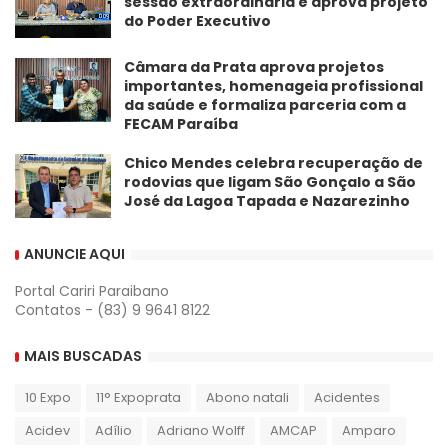
sessão extraordinária e aprova projeto
do Poder Executivo
​Câmara da Prata aprova projetos
importantes, homenageia profissional
da saúde e formaliza parceria com a
FECAM Paraíba
Chico Mendes celebra recuperação de
rodovias que ligam São Gonçalo a São
José da Lagoa Tapada e Nazarezinho
ANUNCIE AQUI
Portal Cariri Paraibano
Contatos - (83) 9 9641 8122
MAIS BUSCADAS
10 Expo
11° Expoprata
Abono natali
Acidentes
Acidev
Adílio
Adriano Wolff
AMCAP
Amparo