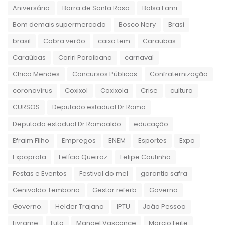
Aniversário
Barra de Santa Rosa
Bolsa Fami
Bom demais supermercado
Bosco Nery
Brasi
brasil
Cabra verão
caixa tem
Caraubas
Caraúbas
Cariri Paraibano
carnaval
Chico Mendes
Concursos Públicos
Confraternização
coronavírus
Coxixol
Coxixola
Crise
cultura
CURSOS
Deputado estadual Dr.Romo
Deputado estadual Dr.Romoaldo
educação
Efraim Filho
Empregos
ENEM
Esportes
Expo
Expoprata
Felício Queiroz
Felipe Coutinho
Festas e Eventos
Festival do mel
garantia safra
Genivaldo Temborio
Gestor referb
Governo
Governo.
Helder Trajano
IPTU
João Pessoa
Livrame
Luto
Manoel Vasconce
Marcio Leite