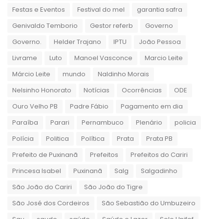
Festas e Eventos
Festival do mel
garantia safra
Genivaldo Temborio
Gestor referb
Governo
Governo.
Helder Trajano
IPTU
João Pessoa
Livrame
Luto
Manoel Vasconce
Marcio Leite
Márcio Leite
mundo
Naldinho Morais
Nelsinho Honorato
Notícias
Ocorrências
ODE
Ouro Velho PB
Padre Fábio
Pagamento em dia
Paraíba
Parari
Pernambuco
Plenário
policia
Polícia
Politica
Política
Prata
Prata PB
Prefeito de Puxinanã
Prefeitos
Prefeitos do Cariri
Princesa Isabel
Puxinanã
Salg
Salgadinho
São João do Cariri
São João do Tigre
São José dos Cordeiros
São Sebastião do Umbuzeiro