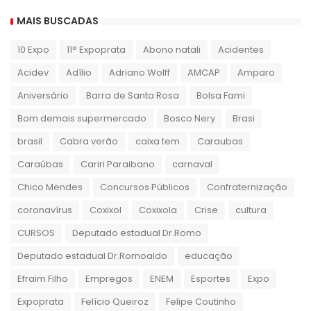
MAIS BUSCADAS
10 Expo
11° Expoprata
Abono natali
Acidentes
Acidev
Adílio
Adriano Wolff
AMCAP
Amparo
Aniversário
Barra de Santa Rosa
Bolsa Fami
Bom demais supermercado
Bosco Nery
Brasi
brasil
Cabra verão
caixa tem
Caraubas
Caraúbas
Cariri Paraibano
carnaval
Chico Mendes
Concursos Públicos
Confraternização
coronavírus
Coxixol
Coxixola
Crise
cultura
CURSOS
Deputado estadual Dr.Romo
Deputado estadual Dr.Romoaldo
educação
Efraim Filho
Empregos
ENEM
Esportes
Expo
Expoprata
Felício Queiroz
Felipe Coutinho