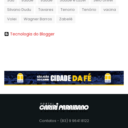
Sau
saude
saúde
Saúde e Lazer
Selo Unifef
Silvano Dudu
Tavares
Tenorio
Tenório
vacina
Volei
Wagner Barros
Zabelê
Tecnologia do Blogger
Contatos - (83) 9 9641 8122