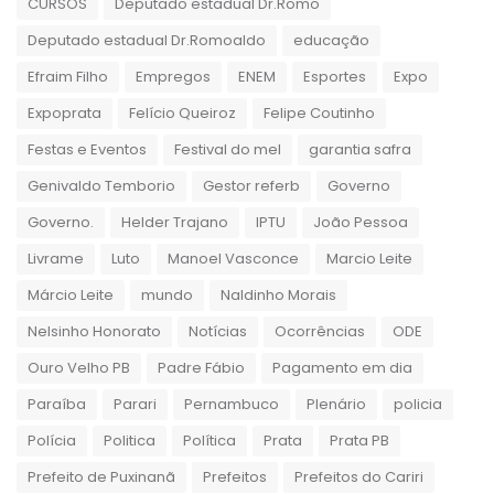
CURSOS
Deputado estadual Dr.Romo
Deputado estadual Dr.Romoaldo
educação
Efraim Filho
Empregos
ENEM
Esportes
Expo
Expoprata
Felício Queiroz
Felipe Coutinho
Festas e Eventos
Festival do mel
garantia safra
Genivaldo Temborio
Gestor referb
Governo
Governo.
Helder Trajano
IPTU
João Pessoa
Livrame
Luto
Manoel Vasconce
Marcio Leite
Márcio Leite
mundo
Naldinho Morais
Nelsinho Honorato
Notícias
Ocorrências
ODE
Ouro Velho PB
Padre Fábio
Pagamento em dia
Paraíba
Parari
Pernambuco
Plenário
policia
Polícia
Politica
Política
Prata
Prata PB
Prefeito de Puxinanã
Prefeitos
Prefeitos do Cariri