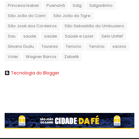
Princesa Isabel
Puxinanã
Salg
Salgadinho
São João do Cariri
São João do Tigre
São José dos Cordeiros
São Sebastião do Umbuzeiro
Sau
saude
saúde
Saúde e Lazer
Selo Unifef
Silvano Dudu
Tavares
Tenorio
Tenório
vacina
Volei
Wagner Barros
Zabelê
Tecnologia do Blogger