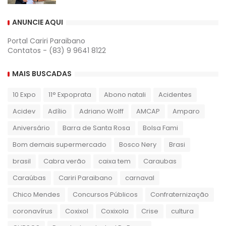
ANUNCIE AQUI
Portal Cariri Paraibano
Contatos - (83) 9 9641 8122
MAIS BUSCADAS
10 Expo
11° Expoprata
Abono natali
Acidentes
Acidev
Adílio
Adriano Wolff
AMCAP
Amparo
Aniversário
Barra de Santa Rosa
Bolsa Fami
Bom demais supermercado
Bosco Nery
Brasi
brasil
Cabra verão
caixa tem
Caraubas
Caraúbas
Cariri Paraibano
carnaval
Chico Mendes
Concursos Públicos
Confraternização
coronavírus
Coxixol
Coxixola
Crise
cultura