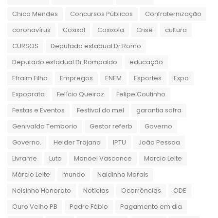
Chico Mendes
Concursos Públicos
Confraternização
coronavírus
Coxixol
Coxixola
Crise
cultura
CURSOS
Deputado estadual Dr.Romo
Deputado estadual Dr.Romoaldo
educação
Efraim Filho
Empregos
ENEM
Esportes
Expo
Expoprata
Felício Queiroz
Felipe Coutinho
Festas e Eventos
Festival do mel
garantia safra
Genivaldo Temborio
Gestor referb
Governo
Governo.
Helder Trajano
IPTU
João Pessoa
Livrame
Luto
Manoel Vasconce
Marcio Leite
Márcio Leite
mundo
Naldinho Morais
Nelsinho Honorato
Notícias
Ocorrências
ODE
Ouro Velho PB
Padre Fábio
Pagamento em dia