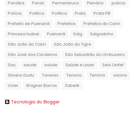
Paraíba
Parari
Pernambuco
Plenário
policia
Polícia
Politica
Política
Prata
Prata PB
Prefeito de Puxinanã
Prefeitos
Prefeitos do Cariri
Princesa Isabel
Puxinanã
Salg
Salgadinho
São João do Cariri
São João do Tigre
São José dos Cordeiros
São Sebastião do Umbuzeiro
Sau
saude
saúde
Saúde e Lazer
Selo Unifef
Silvano Dudu
Tavares
Tenorio
Tenório
vacina
Volei
Wagner Barros
Zabelê
Tecnologia do Blogger