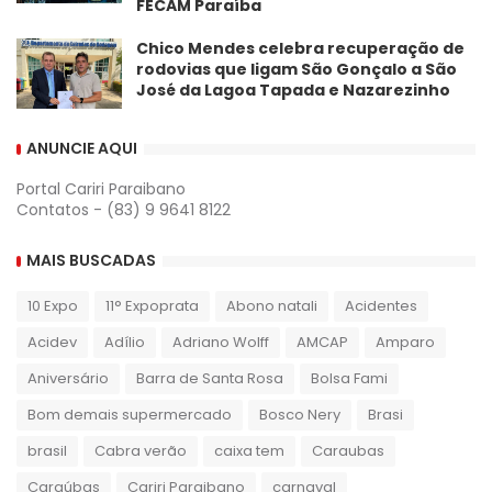
FECAM Paraíba
Chico Mendes celebra recuperação de
rodovias que ligam São Gonçalo a São
José da Lagoa Tapada e Nazarezinho
ANUNCIE AQUI
Portal Cariri Paraibano
Contatos - (83) 9 9641 8122
MAIS BUSCADAS
10 Expo
11° Expoprata
Abono natali
Acidentes
Acidev
Adílio
Adriano Wolff
AMCAP
Amparo
Aniversário
Barra de Santa Rosa
Bolsa Fami
Bom demais supermercado
Bosco Nery
Brasi
brasil
Cabra verão
caixa tem
Caraubas
Caraúbas
Cariri Paraibano
carnaval