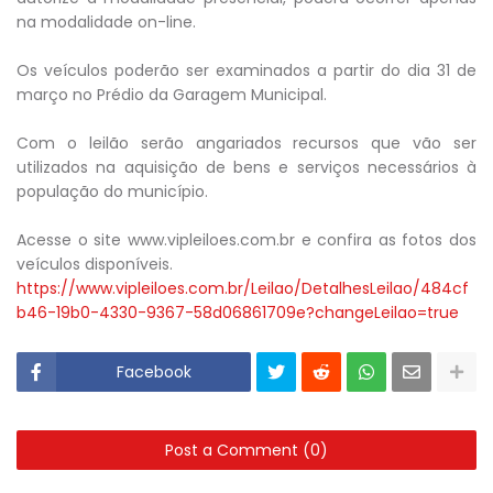
na modalidade on-line.
Os veículos poderão ser examinados a partir do dia 31 de
março no Prédio da Garagem Municipal.
Com o leilão serão angariados recursos que vão ser
utilizados na aquisição de bens e serviços necessários à
população do município.
Acesse o site www.vipleiloes.com.br e confira as fotos dos
veículos disponíveis.
https://www.vipleiloes.com.br/Leilao/DetalhesLeilao/484cf
b46-19b0-4330-9367-58d06861709e?changeLeilao=true
Facebook
Post a Comment (0)