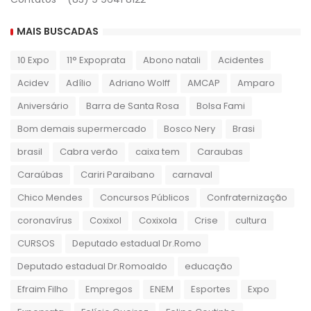
MAIS BUSCADAS
10 Expo
11° Expoprata
Abono natali
Acidentes
Acidev
Adílio
Adriano Wolff
AMCAP
Amparo
Aniversário
Barra de Santa Rosa
Bolsa Fami
Bom demais supermercado
Bosco Nery
Brasi
brasil
Cabra verão
caixa tem
Caraubas
Caraúbas
Cariri Paraibano
carnaval
Chico Mendes
Concursos Públicos
Confraternização
coronavírus
Coxixol
Coxixola
Crise
cultura
CURSOS
Deputado estadual Dr.Romo
Deputado estadual Dr.Romoaldo
educação
Efraim Filho
Empregos
ENEM
Esportes
Expo