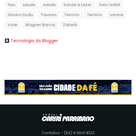
Sau
saude
saúde
Saúde e Lazer
Selo Unifef
Silvano Dudu
Tavares
Tenorio
Tenório
vacina
Volei
Wagner Barros
Zabelê
Tecnologia do Blogger
Contatos - (83) 9 9641 8122