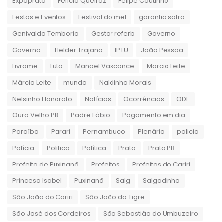
Expoprata
Felício Queiroz
Felipe Coutinho
Festas e Eventos
Festival do mel
garantia safra
Genivaldo Temborio
Gestor referb
Governo
Governo.
Helder Trajano
IPTU
João Pessoa
Livrame
Luto
Manoel Vasconce
Marcio Leite
Márcio Leite
mundo
Naldinho Morais
Nelsinho Honorato
Notícias
Ocorrências
ODE
Ouro Velho PB
Padre Fábio
Pagamento em dia
Paraíba
Parari
Pernambuco
Plenário
policia
Polícia
Politica
Política
Prata
Prata PB
Prefeito de Puxinanã
Prefeitos
Prefeitos do Cariri
Princesa Isabel
Puxinanã
Salg
Salgadinho
São João do Cariri
São João do Tigre
São José dos Cordeiros
São Sebastião do Umbuzeiro