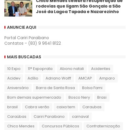
Chico Mendes celebra recuperação de
rodovias que ligam São Gonçalo a São
José da Lagoa Tapada e Nazarezinho
ANUNCIE AQUI
Portal Cariri Paraibano
Contatos - (83) 9 9641 8122
MAIS BUSCADAS
10 Expo
11° Expoprata
Abono natali
Acidentes
Acidev
Adílio
Adriano Wolff
AMCAP
Amparo
Aniversário
Barra de Santa Rosa
Bolsa Fami
Bom demais supermercado
Bosco Nery
Brasi
brasil
Cabra verão
caixa tem
Caraubas
Caraúbas
Cariri Paraibano
carnaval
Chico Mendes
Concursos Públicos
Confraternização