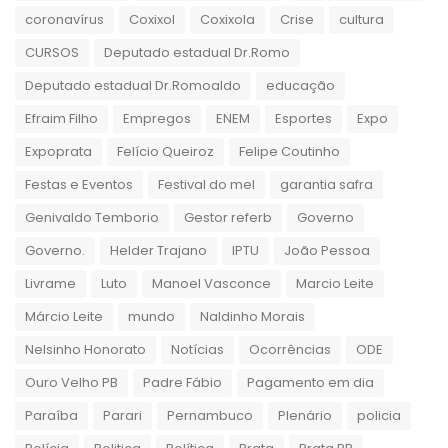
coronavírus
Coxixol
Coxixola
Crise
cultura
CURSOS
Deputado estadual Dr.Romo
Deputado estadual Dr.Romoaldo
educação
Efraim Filho
Empregos
ENEM
Esportes
Expo
Expoprata
Felício Queiroz
Felipe Coutinho
Festas e Eventos
Festival do mel
garantia safra
Genivaldo Temborio
Gestor referb
Governo
Governo.
Helder Trajano
IPTU
João Pessoa
Livrame
Luto
Manoel Vasconce
Marcio Leite
Márcio Leite
mundo
Naldinho Morais
Nelsinho Honorato
Notícias
Ocorrências
ODE
Ouro Velho PB
Padre Fábio
Pagamento em dia
Paraíba
Parari
Pernambuco
Plenário
policia