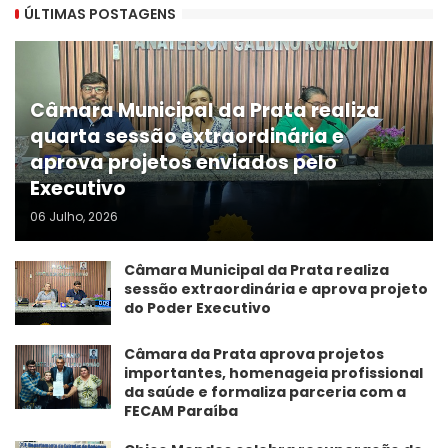
ÚLTIMAS POSTAGENS
Câmara Municipal da Prata realiza
quarta sessão extraordinária e
aprova projetos enviados pelo
Executivo
06 Julho, 2026
Câmara Municipal da Prata realiza
sessão extraordinária e aprova projeto
do Poder Executivo
​Câmara da Prata aprova projetos
importantes, homenageia profissional
da saúde e formaliza parceria com a
FECAM Paraíba