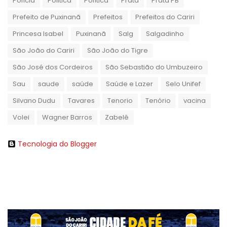
Polícia
Politica
Política
Prata
Prata PB
Prefeito de Puxinanã
Prefeitos
Prefeitos do Cariri
Princesa Isabel
Puxinanã
Salg
Salgadinho
São João do Cariri
São João do Tigre
São José dos Cordeiros
São Sebastião do Umbuzeiro
Sau
saude
saúde
Saúde e Lazer
Selo Unifef
Silvano Dudu
Tavares
Tenorio
Tenório
vacina
Volei
Wagner Barros
Zabelê
Tecnologia do Blogger