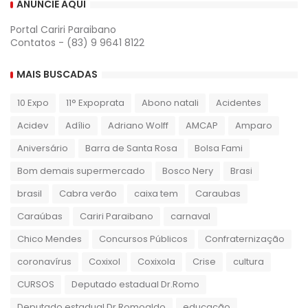
ANUNCIE AQUI
Portal Cariri Paraibano
Contatos - (83) 9 9641 8122
MAIS BUSCADAS
10 Expo
11° Expoprata
Abono natali
Acidentes
Acidev
Adílio
Adriano Wolff
AMCAP
Amparo
Aniversário
Barra de Santa Rosa
Bolsa Fami
Bom demais supermercado
Bosco Nery
Brasi
brasil
Cabra verão
caixa tem
Caraubas
Caraúbas
Cariri Paraibano
carnaval
Chico Mendes
Concursos Públicos
Confraternização
coronavírus
Coxixol
Coxixola
Crise
cultura
CURSOS
Deputado estadual Dr.Romo
Deputado estadual Dr.Romoaldo
educação