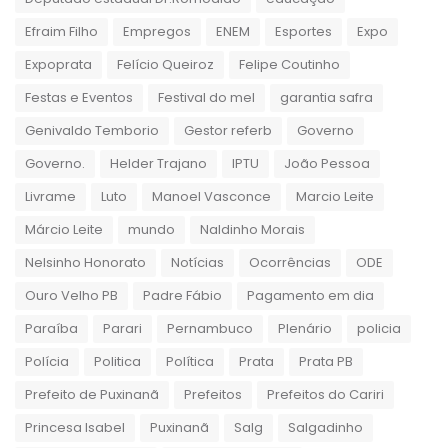
Efraim Filho
Empregos
ENEM
Esportes
Expo
Expoprata
Felício Queiroz
Felipe Coutinho
Festas e Eventos
Festival do mel
garantia safra
Genivaldo Temborio
Gestor referb
Governo
Governo.
Helder Trajano
IPTU
João Pessoa
Livrame
Luto
Manoel Vasconce
Marcio Leite
Márcio Leite
mundo
Naldinho Morais
Nelsinho Honorato
Notícias
Ocorrências
ODE
Ouro Velho PB
Padre Fábio
Pagamento em dia
Paraíba
Parari
Pernambuco
Plenário
policia
Polícia
Politica
Política
Prata
Prata PB
Prefeito de Puxinanã
Prefeitos
Prefeitos do Cariri
Princesa Isabel
Puxinanã
Salg
Salgadinho