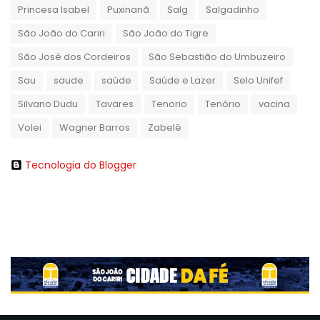
Princesa Isabel
Puxinanã
Salg
Salgadinho
São João do Cariri
São João do Tigre
São José dos Cordeiros
São Sebastião do Umbuzeiro
Sau
saude
saúde
Saúde e Lazer
Selo Unifef
Silvano Dudu
Tavares
Tenorio
Tenório
vacina
Volei
Wagner Barros
Zabelê
Tecnologia do Blogger