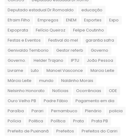
Deputado estadual Dr.Romoaldo
educação
Efraim Filho
Empregos
ENEM
Esportes
Expo
Expoprata
Felício Queiroz
Felipe Coutinho
Festas e Eventos
Festival do mel
garantia safra
Genivaldo Temborio
Gestor referb
Governo
Governo.
Helder Trajano
IPTU
João Pessoa
Livrame
Luto
Manoel Vasconce
Marcio Leite
Márcio Leite
mundo
Naldinho Morais
Nelsinho Honorato
Notícias
Ocorrências
ODE
Ouro Velho PB
Padre Fábio
Pagamento em dia
Paraíba
Parari
Pernambuco
Plenário
policia
Polícia
Politica
Política
Prata
Prata PB
Prefeito de Puxinanã
Prefeitos
Prefeitos do Cariri