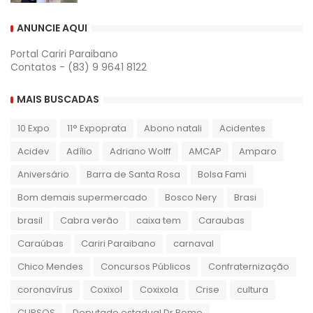
ANUNCIE AQUI
Portal Cariri Paraibano
Contatos - (83) 9 9641 8122
MAIS BUSCADAS
10 Expo
11° Expoprata
Abono natali
Acidentes
Acidev
Adílio
Adriano Wolff
AMCAP
Amparo
Aniversário
Barra de Santa Rosa
Bolsa Fami
Bom demais supermercado
Bosco Nery
Brasi
brasil
Cabra verão
caixa tem
Caraubas
Caraúbas
Cariri Paraibano
carnaval
Chico Mendes
Concursos Públicos
Confraternização
coronavírus
Coxixol
Coxixola
Crise
cultura
CURSOS
Deputado estadual Dr.Romo