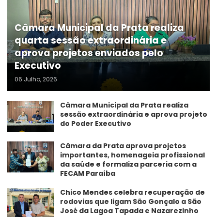
Câmara Municipal da Prata realiza
quarta sessão extraordinária e
aprova projetos enviados pelo
Executivo
06 Julho, 2026
Câmara Municipal da Prata realiza
sessão extraordinária e aprova projeto
do Poder Executivo
​Câmara da Prata aprova projetos
importantes, homenageia profissional
da saúde e formaliza parceria com a
FECAM Paraíba
Chico Mendes celebra recuperação de
rodovias que ligam São Gonçalo a São
José da Lagoa Tapada e Nazarezinho