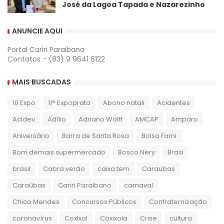
José da Lagoa Tapada e Nazarezinho
ANUNCIE AQUI
Portal Cariri Paraibano
Contatos - (83) 9 9641 8122
MAIS BUSCADAS
10 Expo
11° Expoprata
Abono natali
Acidentes
Acidev
Adílio
Adriano Wolff
AMCAP
Amparo
Aniversário
Barra de Santa Rosa
Bolsa Fami
Bom demais supermercado
Bosco Nery
Brasi
brasil
Cabra verão
caixa tem
Caraubas
Caraúbas
Cariri Paraibano
carnaval
Chico Mendes
Concursos Públicos
Confraternização
coronavírus
Coxixol
Coxixola
Crise
cultura