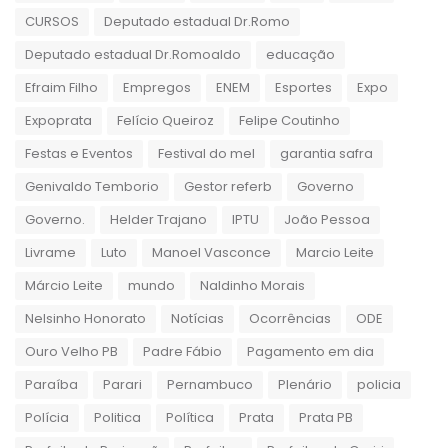
CURSOS
Deputado estadual Dr.Romo
Deputado estadual Dr.Romoaldo
educação
Efraim Filho
Empregos
ENEM
Esportes
Expo
Expoprata
Felício Queiroz
Felipe Coutinho
Festas e Eventos
Festival do mel
garantia safra
Genivaldo Temborio
Gestor referb
Governo
Governo.
Helder Trajano
IPTU
João Pessoa
Livrame
Luto
Manoel Vasconce
Marcio Leite
Márcio Leite
mundo
Naldinho Morais
Nelsinho Honorato
Notícias
Ocorrências
ODE
Ouro Velho PB
Padre Fábio
Pagamento em dia
Paraíba
Parari
Pernambuco
Plenário
policia
Polícia
Politica
Política
Prata
Prata PB