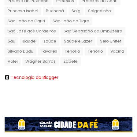
Prefeito de Puxinanã
Prefeitos
Prefeitos do Cariri
Princesa Isabel
Puxinanã
Salg
Salgadinho
São João do Cariri
São João do Tigre
São José dos Cordeiros
São Sebastião do Umbuzeiro
Sau
saude
saúde
Saúde e Lazer
Selo Unifef
Silvano Dudu
Tavares
Tenorio
Tenório
vacina
Volei
Wagner Barros
Zabelê
Tecnologia do Blogger