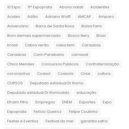
10 Expo
11° Expoprata
Abono natali
Acidentes
Acidev
Adílio
Adriano Wolff
AMCAP
Amparo
Aniversário
Barra de Santa Rosa
Bolsa Fami
Bom demais supermercado
Bosco Nery
Brasi
brasil
Cabra verão
caixa tem
Caraubas
Caraúbas
Cariri Paraibano
carnaval
Chico Mendes
Concursos Públicos
Confraternização
coronavírus
Coxixol
Coxixola
Crise
cultura
CURSOS
Deputado estadual Dr.Romo
Deputado estadual Dr.Romoaldo
educação
Efraim Filho
Empregos
ENEM
Esportes
Expo
Expoprata
Felício Queiroz
Felipe Coutinho
Festas e Eventos
Festival do mel
garantia safra