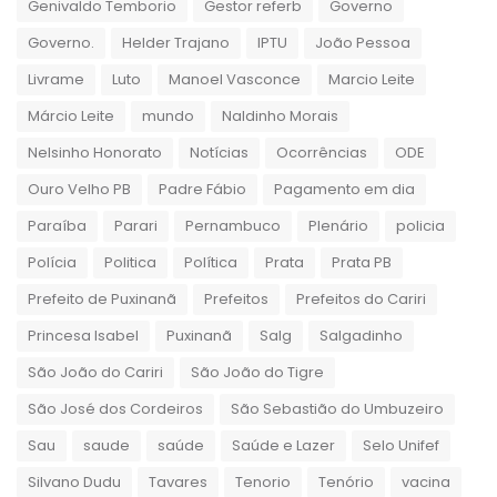
Genivaldo Temborio
Gestor referb
Governo
Governo.
Helder Trajano
IPTU
João Pessoa
Livrame
Luto
Manoel Vasconce
Marcio Leite
Márcio Leite
mundo
Naldinho Morais
Nelsinho Honorato
Notícias
Ocorrências
ODE
Ouro Velho PB
Padre Fábio
Pagamento em dia
Paraíba
Parari
Pernambuco
Plenário
policia
Polícia
Politica
Política
Prata
Prata PB
Prefeito de Puxinanã
Prefeitos
Prefeitos do Cariri
Princesa Isabel
Puxinanã
Salg
Salgadinho
São João do Cariri
São João do Tigre
São José dos Cordeiros
São Sebastião do Umbuzeiro
Sau
saude
saúde
Saúde e Lazer
Selo Unifef
Silvano Dudu
Tavares
Tenorio
Tenório
vacina