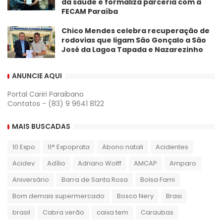
da saúde e formaliza parceria com a
FECAM Paraíba
Chico Mendes celebra recuperação de
rodovias que ligam São Gonçalo a São
José da Lagoa Tapada e Nazarezinho
ANUNCIE AQUI
Portal Cariri Paraibano
Contatos - (83) 9 9641 8122
MAIS BUSCADAS
10 Expo
11° Expoprata
Abono natali
Acidentes
Acidev
Adílio
Adriano Wolff
AMCAP
Amparo
Aniversário
Barra de Santa Rosa
Bolsa Fami
Bom demais supermercado
Bosco Nery
Brasi
brasil
Cabra verão
caixa tem
Caraubas