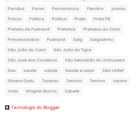
Paraíba
Parari
Pernambuco
Plenário
policia
Polícia
Politica
Política
Prata
Prata PB
Prefeito de Puxinanã
Prefeitos
Prefeitos do Cariri
Princesa Isabel
Puxinanã
Salg
Salgadinho
São João do Cariri
São João do Tigre
São José dos Cordeiros
São Sebastião do Umbuzeiro
Sau
saude
saúde
Saúde e Lazer
Selo Unifef
Silvano Dudu
Tavares
Tenorio
Tenório
vacina
Volei
Wagner Barros
Zabelê
Tecnologia do Blogger