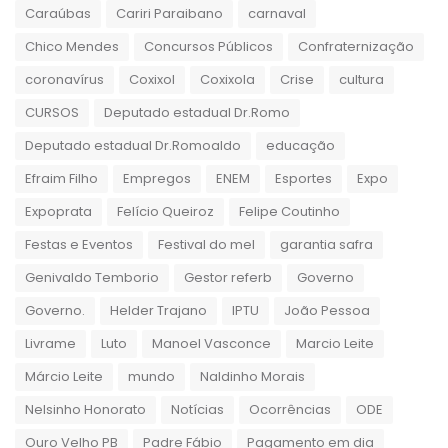
Caraúbas
Cariri Paraibano
carnaval
Chico Mendes
Concursos Públicos
Confraternização
coronavírus
Coxixol
Coxixola
Crise
cultura
CURSOS
Deputado estadual Dr.Romo
Deputado estadual Dr.Romoaldo
educação
Efraim Filho
Empregos
ENEM
Esportes
Expo
Expoprata
Felício Queiroz
Felipe Coutinho
Festas e Eventos
Festival do mel
garantia safra
Genivaldo Temborio
Gestor referb
Governo
Governo.
Helder Trajano
IPTU
João Pessoa
Livrame
Luto
Manoel Vasconce
Marcio Leite
Márcio Leite
mundo
Naldinho Morais
Nelsinho Honorato
Notícias
Ocorrências
ODE
Ouro Velho PB
Padre Fábio
Pagamento em dia