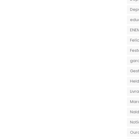
Dep
edu
ENE
Felí
Fest
gara
Gest
Held
Liv
Marc
Nald
Notí
Ouro