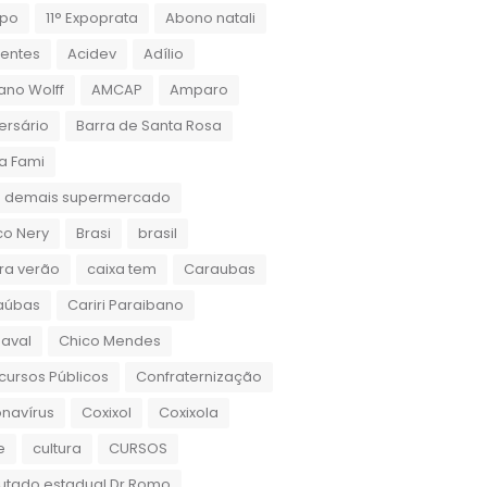
xpo
11° Expoprata
Abono natali
dentes
Acidev
Adílio
ano Wolff
AMCAP
Amparo
ersário
Barra de Santa Rosa
a Fami
 demais supermercado
co Nery
Brasi
brasil
ra verão
caixa tem
Caraubas
aúbas
Cariri Paraibano
aval
Chico Mendes
ursos Públicos
Confraternização
navírus
Coxixol
Coxixola
e
cultura
CURSOS
utado estadual Dr.Romo