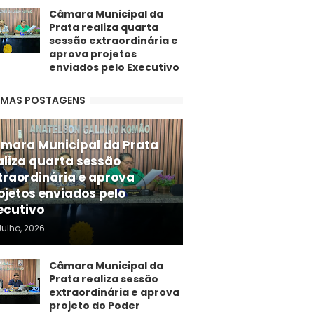
Câmara Municipal da
Prata realiza quarta
sessão extraordinária e
aprova projetos
enviados pelo Executivo
IMAS POSTAGENS
mara Municipal da Prata
aliza quarta sessão
traordinária e aprova
ojetos enviados pelo
ecutivo
Julho, 2026
Câmara Municipal da
Prata realiza sessão
extraordinária e aprova
projeto do Poder