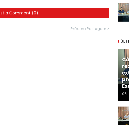
ost a Comment (0)
Próxima Postagem
ÚLT
Câ
re
ex
pr
Ex
06 