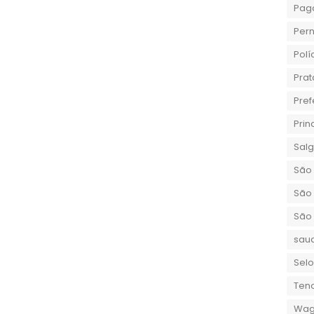
Pag
Per
Polí
Prat
Pref
Prin
Sal
São 
São 
São
sau
Selo
Teno
Wag