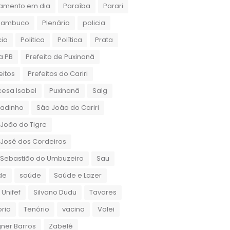
amento em dia
Paraíba
Parari
nambuco
Plenário
policia
cia
Politica
Política
Prata
a PB
Prefeito de Puxinanã
eitos
Prefeitos do Cariri
cesa Isabel
Puxinanã
Salg
gadinho
São João do Cariri
João do Tigre
José dos Cordeiros
 Sebastião do Umbuzeiro
Sau
de
saúde
Saúde e Lazer
 Unifef
Silvano Dudu
Tavares
rio
Tenório
vacina
Volei
ner Barros
Zabelê