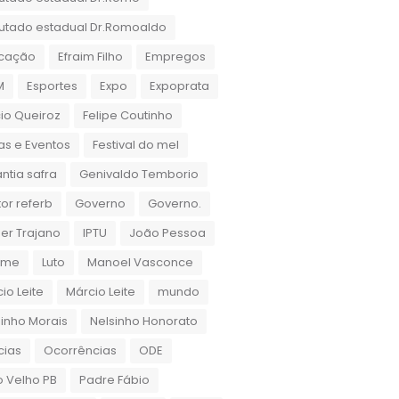
utado estadual Dr.Romoaldo
cação
Efraim Filho
Empregos
M
Esportes
Expo
Expoprata
cio Queiroz
Felipe Coutinho
as e Eventos
Festival do mel
ntia safra
Genivaldo Temborio
or referb
Governo
Governo.
er Trajano
IPTU
João Pessoa
rame
Luto
Manoel Vasconce
io Leite
Márcio Leite
mundo
inho Morais
Nelsinho Honorato
cias
Ocorrências
ODE
 Velho PB
Padre Fábio