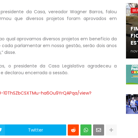
BRA
residente da Casa, vereador Wagner Barros, falou
irmou que diversos projetos foram aprovados em
FI
FI
o qual aprovamos diversos projetos em benefício da
ES
 cada parlamentar em nossa gestão, serão dois anos
nov
” disse.
os, o presidente da Casa Legislativa agradeceu a
e declarou encerrada a sessão.
gS29-10ThSZbCSXTMu-ha6Ou9YrQAPqa/view?
Twitter