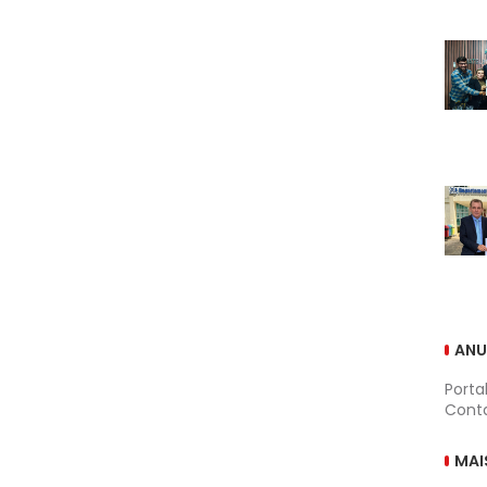
ANU
Porta
Conta
MAI