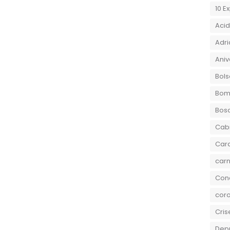
10 E
Aci
Adri
Aniv
Bols
Bom
Bos
Cab
Car
carn
Conc
coro
Cris
Dep