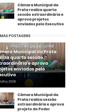
Câmara Municipal da
Prata realiza quarta
sessão extraordinária e
aprova projetos
enviados pelo Executivo
IMAS POSTAGENS
mara Municipal da Prata
aliza quarta sessão
traordinária e aprova
ojetos enviados pelo
ecutivo
Julho, 2026
Câmara Municipal da
Prata realiza sessão
extraordinária e aprova
projeto do Poder