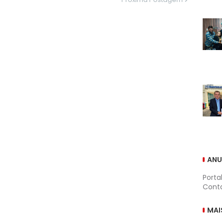
ANU
Porta
Conta
MAI