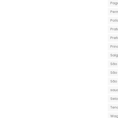
Pag
Per
Polí
Prat
Pref
Prin
Sal
São 
São 
São
sau
Selo
Teno
Wag