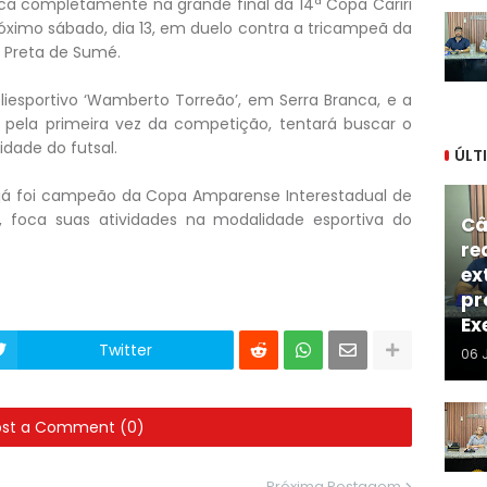
ca completamente na grande final da 14ª Copa Cariri
róximo sábado, dia 13, em duelo contra a tricampeã da
 Preta de Sumé.
oliesportivo ‘Wamberto Torreão’, em Serra Branca, e a
 pela primeira vez da competição, tentará buscar o
idade do futsal.
ÚLT
 já foi campeão da Copa Amparense Interestadual de
 foca suas atividades na modalidade esportiva do
Câ
re
ex
pr
Ex
Twitter
06 
ost a Comment (0)
Próxima Postagem