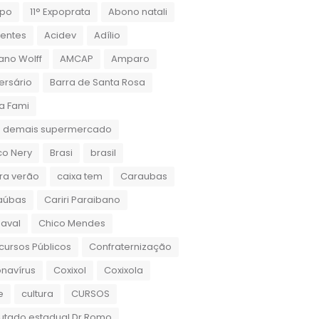
xpo
11° Expoprata
Abono natali
dentes
Acidev
Adílio
ano Wolff
AMCAP
Amparo
ersário
Barra de Santa Rosa
a Fami
 demais supermercado
co Nery
Brasi
brasil
ra verão
caixa tem
Caraubas
aúbas
Cariri Paraibano
aval
Chico Mendes
ursos Públicos
Confraternização
navírus
Coxixol
Coxixola
e
cultura
CURSOS
utado estadual Dr.Romo