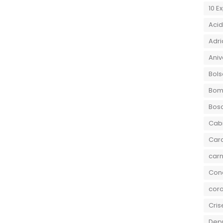
10 E
Aci
Adri
Aniv
Bols
Bom
Bos
Cab
Car
carn
Conc
coro
Cris
Dep