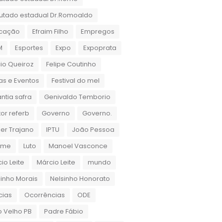
utado estadual Dr.Romoaldo
cação
Efraim Filho
Empregos
M
Esportes
Expo
Expoprata
cio Queiroz
Felipe Coutinho
as e Eventos
Festival do mel
ntia safra
Genivaldo Temborio
or referb
Governo
Governo.
er Trajano
IPTU
João Pessoa
rame
Luto
Manoel Vasconce
io Leite
Márcio Leite
mundo
inho Morais
Nelsinho Honorato
cias
Ocorrências
ODE
 Velho PB
Padre Fábio