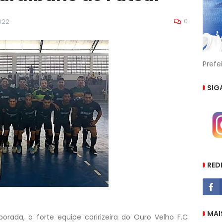
0
022
Prefe
SIG
RED
MAI
rada, a forte equipe caririzeira do Ouro Velho F.C