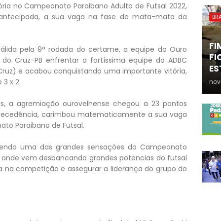
ria no Campeonato Paraibano Adulto de Futsal 2022,
 antecipada, a sua vaga na fase de mata-mata da
BRA
FI
álida pela 9ª rodada do certame, a equipe do Ouro
FI
o do Cruz-PB enfrentar a fortíssima equipe do ADBC
ES
Cruz) e acabou conquistando uma importante vitória,
3 x 2.
nov
s, a agremiação ourovelhense chegou a 23 pontos
tecedência, carimbou matematicamente a sua vaga
ato Paraibano de Futsal.
 sendo uma das grandes sensações do Campeonato
, onde vem desbancando grandes potencias do futsal
a na competição e assegurar a liderança do grupo do