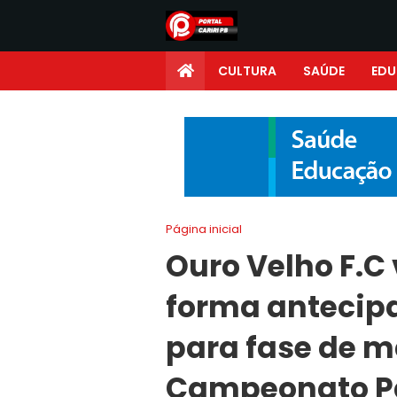
CULTURA
SAÚDE
ED
Página inicial
Ouro Velho F.C
forma antecip
para fase de 
Campeonato Pa