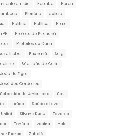
amento em dia
Paraíba
Parari
nambuco
Plenário
policia
cia
Politica
Política
Prata
a PB
Prefeito de Puxinanã
eitos
Prefeitos do Cariri
cesa Isabel
Puxinanã
Salg
gadinho
São João do Cariri
João do Tigre
José dos Cordeiros
 Sebastião do Umbuzeiro
Sau
de
saúde
Saúde e Lazer
 Unifef
Silvano Dudu
Tavares
rio
Tenório
vacina
Volei
ner Barros
Zabelê