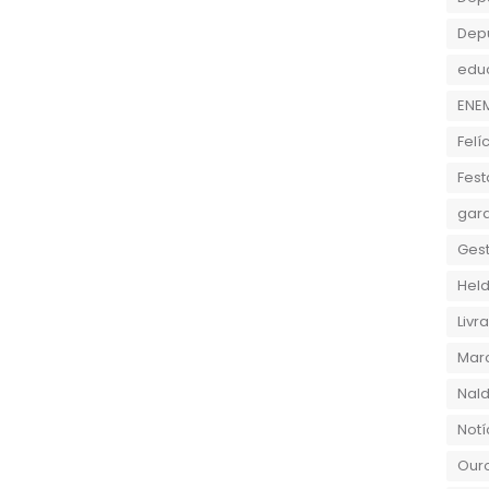
Dep
edu
ENE
Felí
Fest
gara
Gest
Held
Liv
Marc
Nald
Notí
Ouro