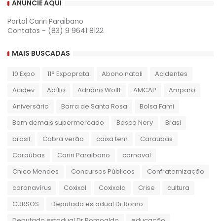
ANUNCIE AQUI
Portal Cariri Paraibano
Contatos - (83) 9 9641 8122
MAIS BUSCADAS
10 Expo
11° Expoprata
Abono natali
Acidentes
Acidev
Adílio
Adriano Wolff
AMCAP
Amparo
Aniversário
Barra de Santa Rosa
Bolsa Fami
Bom demais supermercado
Bosco Nery
Brasi
brasil
Cabra verão
caixa tem
Caraubas
Caraúbas
Cariri Paraibano
carnaval
Chico Mendes
Concursos Públicos
Confraternização
coronavírus
Coxixol
Coxixola
Crise
cultura
CURSOS
Deputado estadual Dr.Romo
Deputado estadual Dr.Romoaldo
educação