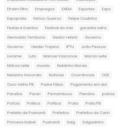
Efraim Filho
Empregos
ENEM
Esportes
Expo
Expoprata
Felício Queiroz
Felipe Coutinho
Festas e Eventos
Festival do mel
garantia safra
Genivaldo Temborio
Gestor referb
Governo
Governo.
Helder Trajano
IPTU
João Pessoa
Livrame
Luto
Manoel Vasconce
Marcio Leite
Márcio Leite
mundo
Naldinho Morais
Nelsinho Honorato
Notícias
Ocorrências
ODE
Ouro Velho PB
Padre Fábio
Pagamento em dia
Paraíba
Parari
Pernambuco
Plenário
policia
Polícia
Politica
Política
Prata
Prata PB
Prefeito de Puxinanã
Prefeitos
Prefeitos do Cariri
Princesa Isabel
Puxinanã
Salg
Salgadinho