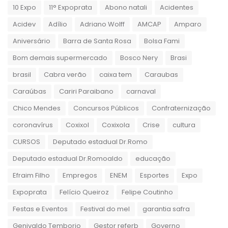
10 Expo
11° Expoprata
Abono natali
Acidentes
Acidev
Adílio
Adriano Wolff
AMCAP
Amparo
Aniversário
Barra de Santa Rosa
Bolsa Fami
Bom demais supermercado
Bosco Nery
Brasi
brasil
Cabra verão
caixa tem
Caraubas
Caraúbas
Cariri Paraibano
carnaval
Chico Mendes
Concursos Públicos
Confraternização
coronavírus
Coxixol
Coxixola
Crise
cultura
CURSOS
Deputado estadual Dr.Romo
Deputado estadual Dr.Romoaldo
educação
Efraim Filho
Empregos
ENEM
Esportes
Expo
Expoprata
Felício Queiroz
Felipe Coutinho
Festas e Eventos
Festival do mel
garantia safra
Genivaldo Temborio
Gestor referb
Governo