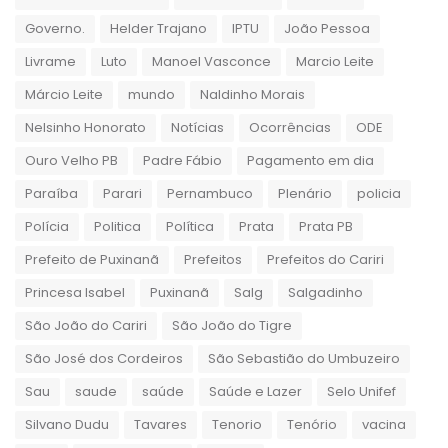
Governo.
Helder Trajano
IPTU
João Pessoa
Livrame
Luto
Manoel Vasconce
Marcio Leite
Márcio Leite
mundo
Naldinho Morais
Nelsinho Honorato
Notícias
Ocorrências
ODE
Ouro Velho PB
Padre Fábio
Pagamento em dia
Paraíba
Parari
Pernambuco
Plenário
policia
Polícia
Politica
Política
Prata
Prata PB
Prefeito de Puxinanã
Prefeitos
Prefeitos do Cariri
Princesa Isabel
Puxinanã
Salg
Salgadinho
São João do Cariri
São João do Tigre
São José dos Cordeiros
São Sebastião do Umbuzeiro
Sau
saude
saúde
Saúde e Lazer
Selo Unifef
Silvano Dudu
Tavares
Tenorio
Tenório
vacina