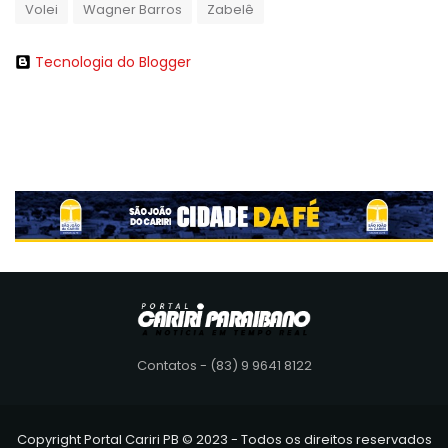
Volei
Wagner Barros
Zabelê
Tecnologia do Blogger
Contatos - (83) 9 9641 8122
Copyright Portal Cariri PB © 2023 - Todos os direitos reservados