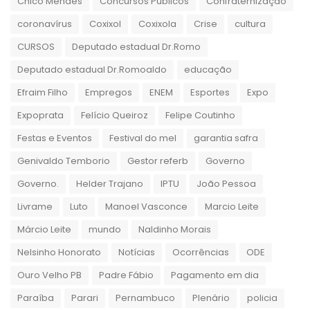
Chico Mendes
Concursos Públicos
Confraternização
coronavírus
Coxixol
Coxixola
Crise
cultura
CURSOS
Deputado estadual Dr.Romo
Deputado estadual Dr.Romoaldo
educação
Efraim Filho
Empregos
ENEM
Esportes
Expo
Expoprata
Felício Queiroz
Felipe Coutinho
Festas e Eventos
Festival do mel
garantia safra
Genivaldo Temborio
Gestor referb
Governo
Governo.
Helder Trajano
IPTU
João Pessoa
Livrame
Luto
Manoel Vasconce
Marcio Leite
Márcio Leite
mundo
Naldinho Morais
Nelsinho Honorato
Notícias
Ocorrências
ODE
Ouro Velho PB
Padre Fábio
Pagamento em dia
Paraíba
Parari
Pernambuco
Plenário
policia