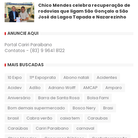
Chico Mendes celebra recuperação de
rodovias que ligam São Gonçalo a São
José da Lagoa Tapada e Nazarezinho
ANUNCIE AQUI
Portal Cariri Paraibano
Contatos - (83) 9 9641 8122
MAIS BUSCADAS
10 Expo
11° Expoprata
Abono natali
Acidentes
Acidev
Adílio
Adriano Wolff
AMCAP
Amparo
Aniversário
Barra de Santa Rosa
Bolsa Fami
Bom demais supermercado
Bosco Nery
Brasi
brasil
Cabra verão
caixa tem
Caraubas
Caraúbas
Cariri Paraibano
carnaval