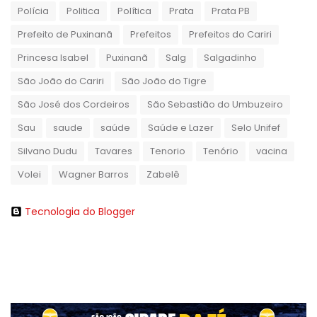
Polícia
Politica
Política
Prata
Prata PB
Prefeito de Puxinanã
Prefeitos
Prefeitos do Cariri
Princesa Isabel
Puxinanã
Salg
Salgadinho
São João do Cariri
São João do Tigre
São José dos Cordeiros
São Sebastião do Umbuzeiro
Sau
saude
saúde
Saúde e Lazer
Selo Unifef
Silvano Dudu
Tavares
Tenorio
Tenório
vacina
Volei
Wagner Barros
Zabelê
Tecnologia do Blogger