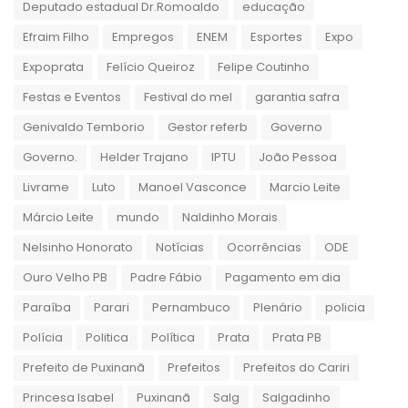
Deputado estadual Dr.Romoaldo
educação
Efraim Filho
Empregos
ENEM
Esportes
Expo
Expoprata
Felício Queiroz
Felipe Coutinho
Festas e Eventos
Festival do mel
garantia safra
Genivaldo Temborio
Gestor referb
Governo
Governo.
Helder Trajano
IPTU
João Pessoa
Livrame
Luto
Manoel Vasconce
Marcio Leite
Márcio Leite
mundo
Naldinho Morais
Nelsinho Honorato
Notícias
Ocorrências
ODE
Ouro Velho PB
Padre Fábio
Pagamento em dia
Paraíba
Parari
Pernambuco
Plenário
policia
Polícia
Politica
Política
Prata
Prata PB
Prefeito de Puxinanã
Prefeitos
Prefeitos do Cariri
Princesa Isabel
Puxinanã
Salg
Salgadinho