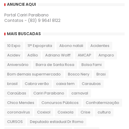
ANUNCIE AQUI
Portal Cariri Paraibano
Contatos - (83) 9 9641 8122
MAIS BUSCADAS
10 Expo
11° Expoprata
Abono natali
Acidentes
Acidev
Adílio
Adriano Wolff
AMCAP
Amparo
Aniversário
Barra de Santa Rosa
Bolsa Fami
Bom demais supermercado
Bosco Nery
Brasi
brasil
Cabra verão
caixa tem
Caraubas
Caraúbas
Cariri Paraibano
carnaval
Chico Mendes
Concursos Públicos
Confraternização
coronavírus
Coxixol
Coxixola
Crise
cultura
CURSOS
Deputado estadual Dr.Romo