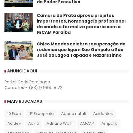
do Poder Executivo
​Câmara da Prata aprova projetos
importantes, homenageia profissional
da saúde e formaliza parceria com a
FECAM Paraíba
Chico Mendes celebra recuperação de
rodovias que ligam São Gonçalo a São
José da Lagoa Tapada e Nazarezinho
ANUNCIE AQUI
Portal Cariri Paraibano
Contatos - (83) 9 9641 8122
MAIS BUSCADAS
10 Expo
11° Expoprata
Abono natali
Acidentes
Acidev
Adílio
Adriano Wolff
AMCAP
Amparo