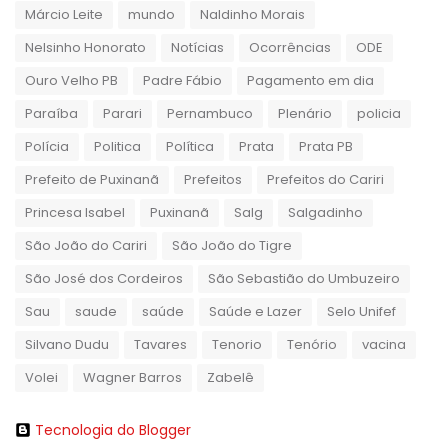
Márcio Leite
mundo
Naldinho Morais
Nelsinho Honorato
Notícias
Ocorrências
ODE
Ouro Velho PB
Padre Fábio
Pagamento em dia
Paraíba
Parari
Pernambuco
Plenário
policia
Polícia
Politica
Política
Prata
Prata PB
Prefeito de Puxinanã
Prefeitos
Prefeitos do Cariri
Princesa Isabel
Puxinanã
Salg
Salgadinho
São João do Cariri
São João do Tigre
São José dos Cordeiros
São Sebastião do Umbuzeiro
Sau
saude
saúde
Saúde e Lazer
Selo Unifef
Silvano Dudu
Tavares
Tenorio
Tenório
vacina
Volei
Wagner Barros
Zabelê
Tecnologia do Blogger