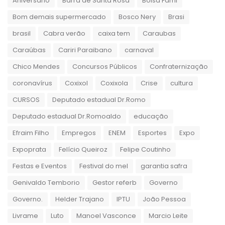
Aniversário
Barra de Santa Rosa
Bolsa Fami
Bom demais supermercado
Bosco Nery
Brasi
brasil
Cabra verão
caixa tem
Caraubas
Caraúbas
Cariri Paraibano
carnaval
Chico Mendes
Concursos Públicos
Confraternização
coronavírus
Coxixol
Coxixola
Crise
cultura
CURSOS
Deputado estadual Dr.Romo
Deputado estadual Dr.Romoaldo
educação
Efraim Filho
Empregos
ENEM
Esportes
Expo
Expoprata
Felício Queiroz
Felipe Coutinho
Festas e Eventos
Festival do mel
garantia safra
Genivaldo Temborio
Gestor referb
Governo
Governo.
Helder Trajano
IPTU
João Pessoa
Livrame
Luto
Manoel Vasconce
Marcio Leite