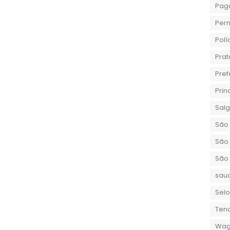
Pag
Per
Polí
Prat
Pref
Prin
Sal
São 
São 
São
sau
Selo
Teno
Wag