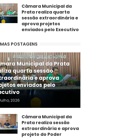
Câmara Municipal da
Prata realiza quarta
sessão extraordinária e
aprova projetos
enviados pelo Executivo
IMAS POSTAGENS
mara Municipal da Prata
aliza quarta sessão
traordinária e aprova
ojetos enviados pelo
ecutivo
Julho, 2026
Câmara Municipal da
Prata realiza sessão
extraordinária e aprova
projeto do Poder