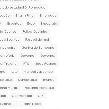
utado estadual Dr.Romoaldo
cação
Efraim Filho
Empregos
M
Esportes
Expo
Expoprata
cio Queiroz
Felipe Coutinho
as e Eventos
Festival do mel
ntia safra
Genivaldo Temborio
or referb
Governo
Governo.
er Trajano
IPTU
João Pessoa
rame
Luto
Manoel Vasconce
io Leite
Márcio Leite
mundo
inho Morais
Nelsinho Honorato
cias
Ocorrências
ODE
 Velho PB
Padre Fábio