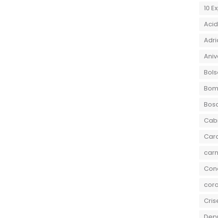
10 E
Aci
Adri
Aniv
Bols
Bom
Bos
Cab
Car
carn
Conc
coro
Cris
Dep