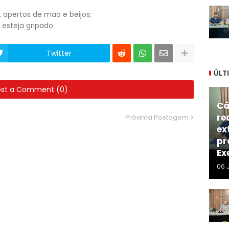
 apertos de mão e beijos;
o esteja gripado
Twitter
ÚLT
ost a Comment (0)
Câ
re
Próxima Postagem
ex
pr
Ex
06 