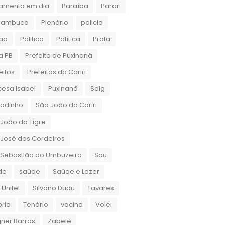
amento em dia
Paraíba
Parari
nambuco
Plenário
policia
cia
Politica
Política
Prata
a PB
Prefeito de Puxinanã
eitos
Prefeitos do Cariri
cesa Isabel
Puxinanã
Salg
gadinho
São João do Cariri
João do Tigre
José dos Cordeiros
 Sebastião do Umbuzeiro
Sau
de
saúde
Saúde e Lazer
 Unifef
Silvano Dudu
Tavares
rio
Tenório
vacina
Volei
ner Barros
Zabelê