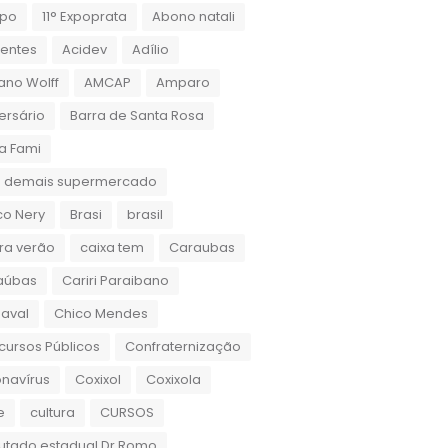
xpo
11° Expoprata
Abono natali
dentes
Acidev
Adílio
ano Wolff
AMCAP
Amparo
ersário
Barra de Santa Rosa
a Fami
 demais supermercado
co Nery
Brasi
brasil
ra verão
caixa tem
Caraubas
aúbas
Cariri Paraibano
aval
Chico Mendes
ursos Públicos
Confraternização
navírus
Coxixol
Coxixola
e
cultura
CURSOS
utado estadual Dr.Romo