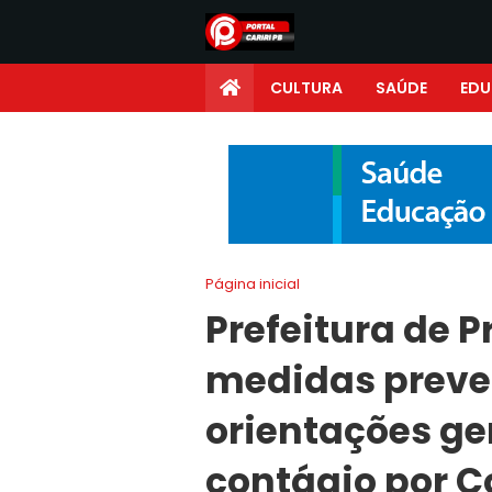
CULTURA
SAÚDE
ED
Página inicial
Prefeitura de 
medidas preve
orientações ger
contágio por C