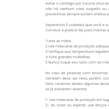
evitar o contágio por Corona vírus 
não há nenhum caso suspeito ou 
preventivas sempre surtem efeitos po
Separamos 5 cuidados que você e sua
Comece a praticá-las para manter o 
1 Lave as mãos;
2 Use máscaras de proteção adequ
3 Verifique sua temperatura regular
4 Evite grandes multidões;
5 Nunca toque seu rosto com as mão
No caso de pessoas com sintomas ca
também deve ser feita, porém, com
feito. Listamos abaixo algumas dic
se já estiverem doentes:
1- Use máscaras de proteção em lug
2- Ao tossir ou espirrar, use lenço