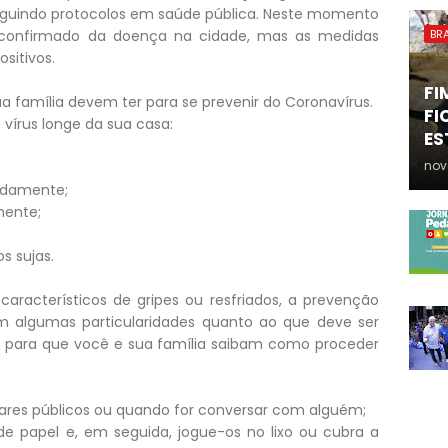
seguindo protocolos em saúde pública. Neste momento
confirmado da doença na cidade, mas as medidas
BRA
sitivos.
FI
 família devem ter para se prevenir do Coronavírus.
FI
vírus longe da sua casa:
ES
nov
adamente;
mente;
s sujas.
racterísticos de gripes ou resfriados, a prevenção
 algumas particularidades quanto ao que deve ser
as para que você e sua família saibam como proceder
ares públicos ou quando for conversar com alguém;
s de papel e, em seguida, jogue-os no lixo ou cubra a