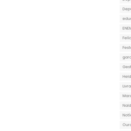
Dep
edu
ENE
Felí
Fest
gara
Gest
Held
Liv
Marc
Nald
Notí
Ouro