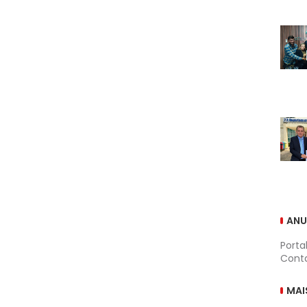
ANU
Porta
Conta
MAI