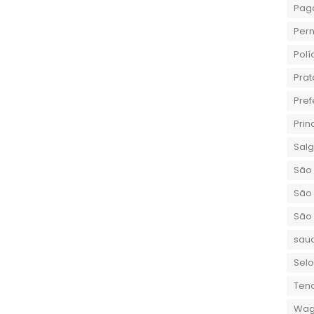
Pag
Per
Polí
Prat
Pref
Prin
Sal
São 
São 
São
sau
Selo
Teno
Wag