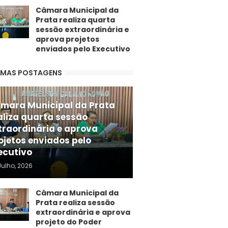
Câmara Municipal da
Prata realiza quarta
sessão extraordinária e
aprova projetos
enviados pelo Executivo
IMAS POSTAGENS
mara Municipal da Prata
aliza quarta sessão
traordinária e aprova
ojetos enviados pelo
ecutivo
Julho, 2026
Câmara Municipal da
Prata realiza sessão
extraordinária e aprova
projeto do Poder