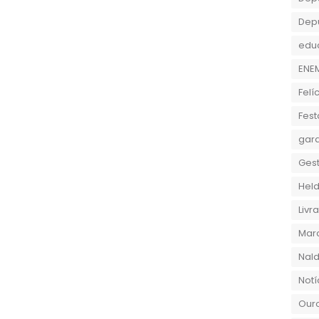
Dep
edu
ENE
Felí
Fest
gara
Gest
Held
Liv
Marc
Nald
Notí
Ouro