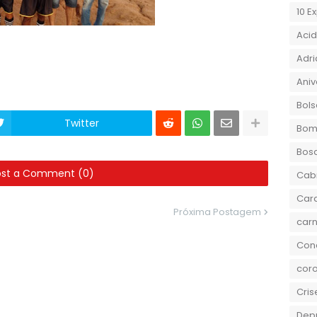
10 E
Aci
Adri
Aniv
Bols
Twitter
Bom
Bos
ost a Comment (0)
Cab
Car
Próxima Postagem
carn
Conc
coro
Cris
Dep