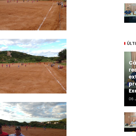
ÚLT
Câ
re
ex
pr
Ex
06 