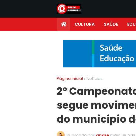
CULTURA
SAÚDE
ED
Página inicial
Notícias
2º Campeonato
segue movimen
do município d
Publicado por
andre
maio 08, 201