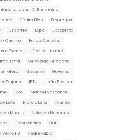
utado estadual Dr.Romoaldo
cação
Efraim Filho
Empregos
M
Esportes
Expo
Expoprata
cio Queiroz
Felipe Coutinho
as e Eventos
Festival do mel
ntia safra
Genivaldo Temborio
or referb
Governo
Governo.
er Trajano
IPTU
João Pessoa
rame
Luto
Manoel Vasconce
io Leite
Márcio Leite
mundo
inho Morais
Nelsinho Honorato
cias
Ocorrências
ODE
 Velho PB
Padre Fábio