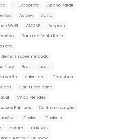
xpo
11° Expoprata
Abono natali
dentes
Acidev
Adílio
ano Wolff
AMCAP
Amparo
ersário
Barra de Santa Rosa
a Fami
 demais supermercado
co Nery
Brasi
brasil
ra verão
caixa tem
Caraubas
aúbas
Cariri Paraibano
aval
Chico Mendes
ursos Públicos
Confraternização
navírus
Coxixol
Coxixola
e
cultura
CURSOS
utado estadual Dr.Romo