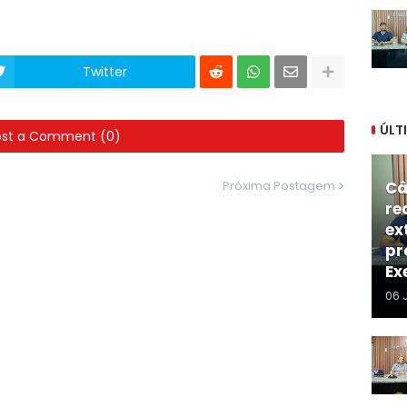
Twitter
ÚLT
ost a Comment (0)
Próxima Postagem
Câ
re
ex
pr
Ex
06 