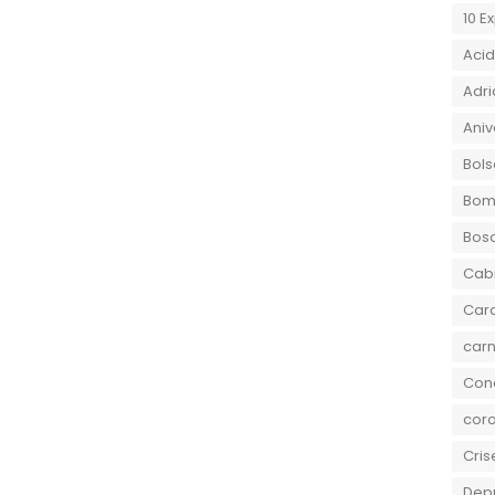
10 E
Aci
Adri
Aniv
Bols
Bom
Bos
Cab
Car
carn
Conc
coro
Cris
Dep