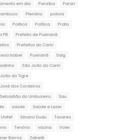
amento em dia
Paraíba
Parari
nambuco
Plenário
policia
cia
Politica
Política
Prata
a PB
Prefeito de Puxinanã
eitos
Prefeitos do Cariri
cesa Isabel
Puxinanã
Salg
gadinho
São João do Cariri
João do Tigre
José dos Cordeiros
 Sebastião do Umbuzeiro
Sau
de
saúde
Saúde e Lazer
 Unifef
Silvano Dudu
Tavares
rio
Tenório
vacina
Volei
ner Barros
Zabelê