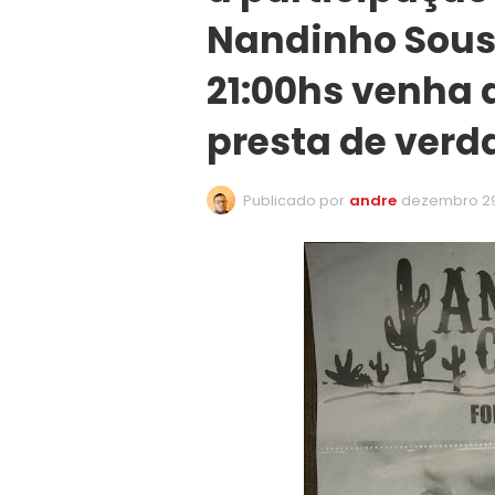
Nandinho Sous
21:00hs venha 
presta de verd
Publicado por
andre
dezembro 29