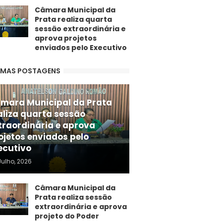
Câmara Municipal da
Prata realiza quarta
sessão extraordinária e
aprova projetos
enviados pelo Executivo
IMAS POSTAGENS
mara Municipal da Prata
aliza quarta sessão
traordinária e aprova
ojetos enviados pelo
ecutivo
Julho, 2026
Câmara Municipal da
Prata realiza sessão
extraordinária e aprova
projeto do Poder