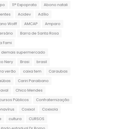
xpo
11° Expoprata
Abono natali
dentes
Acidev
Adílio
ano Wolff
AMCAP
Amparo
ersário
Barra de Santa Rosa
a Fami
 demais supermercado
co Nery
Brasi
brasil
ra verão
caixa tem
Caraubas
aúbas
Cariri Paraibano
aval
Chico Mendes
ursos Públicos
Confraternização
navírus
Coxixol
Coxixola
e
cultura
CURSOS
utado estadual Dr.Romo