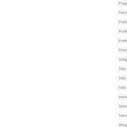
Pag
Per
Polí
Prat
Pref
Prin
Sal
São 
São 
São
sau
Selo
Teno
Wag