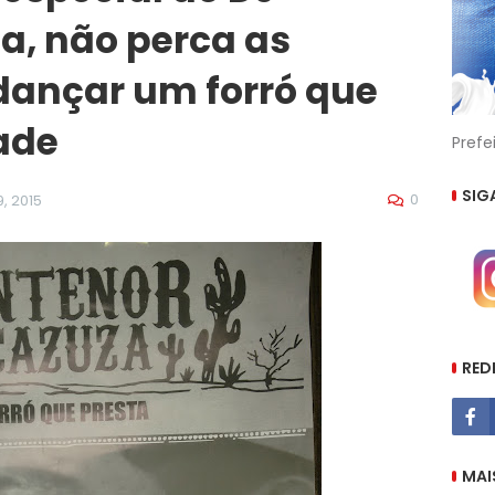
a, não perca as
dançar um forró que
ade
Prefe
SIG
0
, 2015
RED
MAI