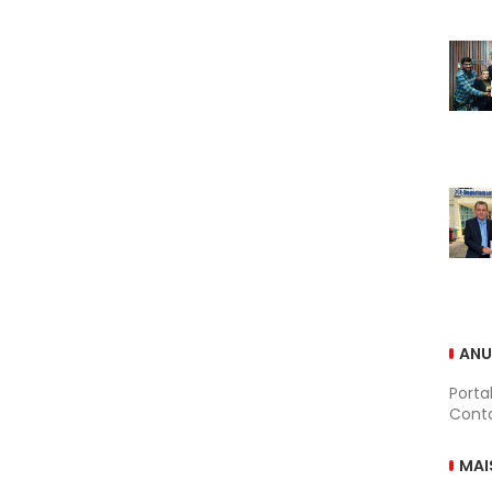
ANU
Porta
Conta
MAI