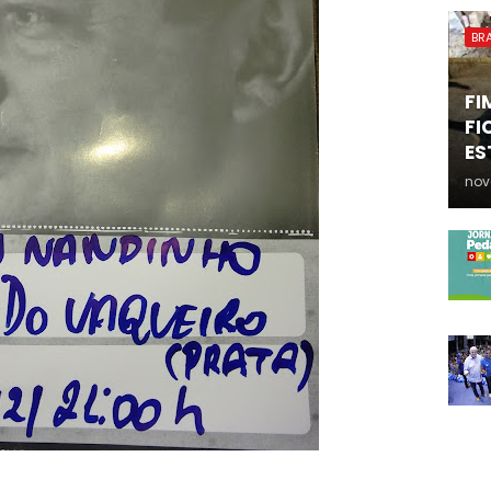
BRA
FI
FI
ES
nov