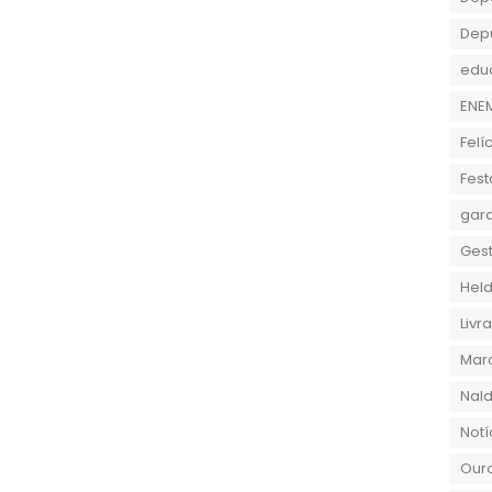
Dep
edu
ENE
Felí
Fest
gara
Gest
Held
Liv
Marc
Nald
Notí
Ouro