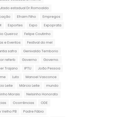
utado estadual Dr.Romoaldo
cação
Efraim Filho
Empregos
M
Esportes
Expo
Expoprata
cio Queiroz
Felipe Coutinho
as e Eventos
Festival do mel
ntia safra
Genivaldo Temborio
or referb
Governo
Governo.
er Trajano
IPTU
João Pessoa
rame
Luto
Manoel Vasconce
io Leite
Márcio Leite
mundo
inho Morais
Nelsinho Honorato
cias
Ocorrências
ODE
 Velho PB
Padre Fábio