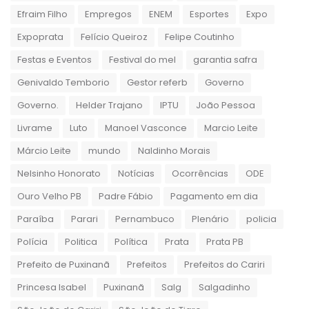
Efraim Filho
Empregos
ENEM
Esportes
Expo
Expoprata
Felício Queiroz
Felipe Coutinho
Festas e Eventos
Festival do mel
garantia safra
Genivaldo Temborio
Gestor referb
Governo
Governo.
Helder Trajano
IPTU
João Pessoa
Livrame
Luto
Manoel Vasconce
Marcio Leite
Márcio Leite
mundo
Naldinho Morais
Nelsinho Honorato
Notícias
Ocorrências
ODE
Ouro Velho PB
Padre Fábio
Pagamento em dia
Paraíba
Parari
Pernambuco
Plenário
policia
Polícia
Politica
Política
Prata
Prata PB
Prefeito de Puxinanã
Prefeitos
Prefeitos do Cariri
Princesa Isabel
Puxinanã
Salg
Salgadinho