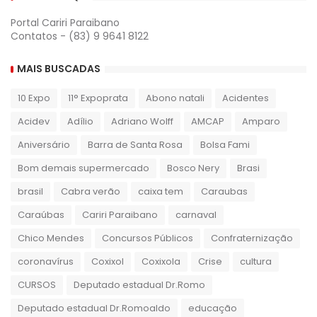
Portal Cariri Paraibano
Contatos - (83) 9 9641 8122
MAIS BUSCADAS
10 Expo
11° Expoprata
Abono natali
Acidentes
Acidev
Adílio
Adriano Wolff
AMCAP
Amparo
Aniversário
Barra de Santa Rosa
Bolsa Fami
Bom demais supermercado
Bosco Nery
Brasi
brasil
Cabra verão
caixa tem
Caraubas
Caraúbas
Cariri Paraibano
carnaval
Chico Mendes
Concursos Públicos
Confraternização
coronavírus
Coxixol
Coxixola
Crise
cultura
CURSOS
Deputado estadual Dr.Romo
Deputado estadual Dr.Romoaldo
educação