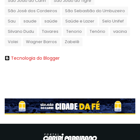
São João do Cariri
São João do Tigre
São José dos Cordeiros
São Sebastião do Umbuzeiro
Sau
saude
saúde
Saúde e Lazer
Selo Unifef
Silvano Dudu
Tavares
Tenorio
Tenório
vacina
Volei
Wagner Barros
Zabelê
Tecnologia do Blogger