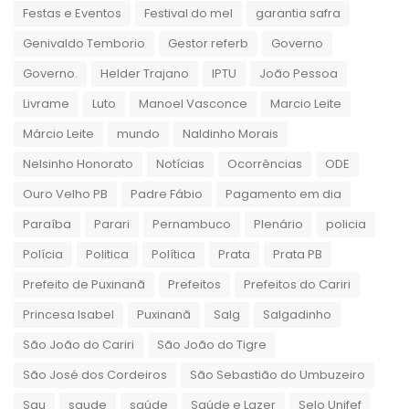
Festas e Eventos
Festival do mel
garantia safra
Genivaldo Temborio
Gestor referb
Governo
Governo.
Helder Trajano
IPTU
João Pessoa
Livrame
Luto
Manoel Vasconce
Marcio Leite
Márcio Leite
mundo
Naldinho Morais
Nelsinho Honorato
Notícias
Ocorrências
ODE
Ouro Velho PB
Padre Fábio
Pagamento em dia
Paraíba
Parari
Pernambuco
Plenário
policia
Polícia
Politica
Política
Prata
Prata PB
Prefeito de Puxinanã
Prefeitos
Prefeitos do Cariri
Princesa Isabel
Puxinanã
Salg
Salgadinho
São João do Cariri
São João do Tigre
São José dos Cordeiros
São Sebastião do Umbuzeiro
Sau
saude
saúde
Saúde e Lazer
Selo Unifef