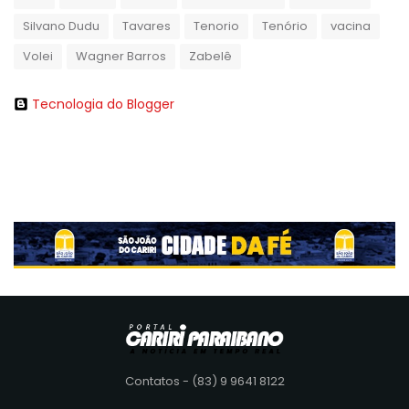
Silvano Dudu
Tavares
Tenorio
Tenório
vacina
Volei
Wagner Barros
Zabelê
Tecnologia do Blogger
Contatos - (83) 9 9641 8122