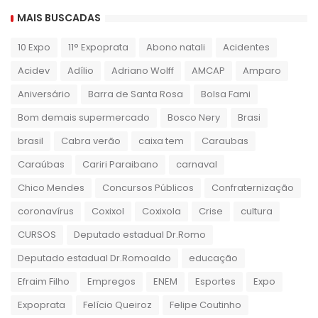
MAIS BUSCADAS
10 Expo
11° Expoprata
Abono natali
Acidentes
Acidev
Adílio
Adriano Wolff
AMCAP
Amparo
Aniversário
Barra de Santa Rosa
Bolsa Fami
Bom demais supermercado
Bosco Nery
Brasi
brasil
Cabra verão
caixa tem
Caraubas
Caraúbas
Cariri Paraibano
carnaval
Chico Mendes
Concursos Públicos
Confraternização
coronavírus
Coxixol
Coxixola
Crise
cultura
CURSOS
Deputado estadual Dr.Romo
Deputado estadual Dr.Romoaldo
educação
Efraim Filho
Empregos
ENEM
Esportes
Expo
Expoprata
Felício Queiroz
Felipe Coutinho