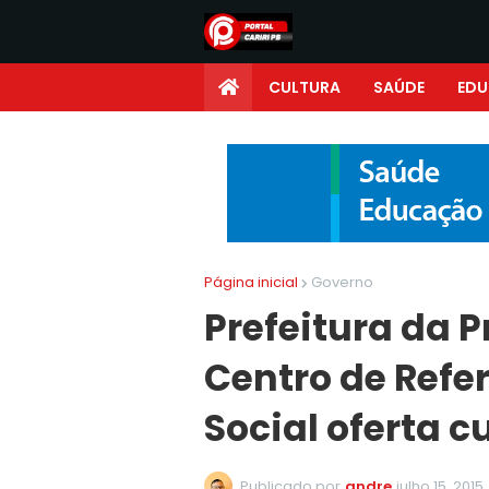
CULTURA
SAÚDE
ED
Página inicial
Governo
Prefeitura da P
Centro de Refe
Social oferta c
Publicado por
andre
julho 15, 2015