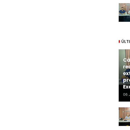
ÚLT
Câ
re
ex
pr
Ex
06 