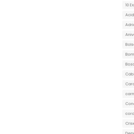
10 E
Aci
Adri
Aniv
Bols
Bom
Bos
Cab
Car
carn
Conc
coro
Cris
Dep