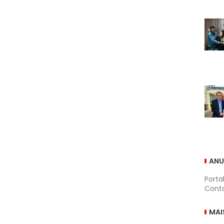
ANU
Porta
Conta
MAI