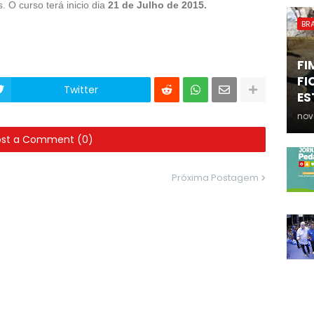
. O curso terá inicio dia
21 de Julho de 2015.
BRA
FI
FI
Twitter
ES
nov
ost a Comment (0)
Próxima Postagem