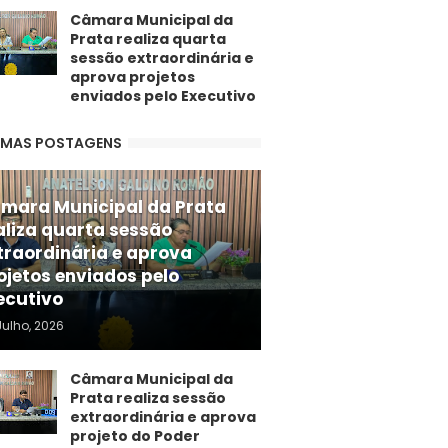
Câmara Municipal da
Prata realiza quarta
sessão extraordinária e
aprova projetos
enviados pelo Executivo
IMAS POSTAGENS
mara Municipal da Prata
aliza quarta sessão
traordinária e aprova
ojetos enviados pelo
ecutivo
Julho, 2026
Câmara Municipal da
Prata realiza sessão
extraordinária e aprova
projeto do Poder