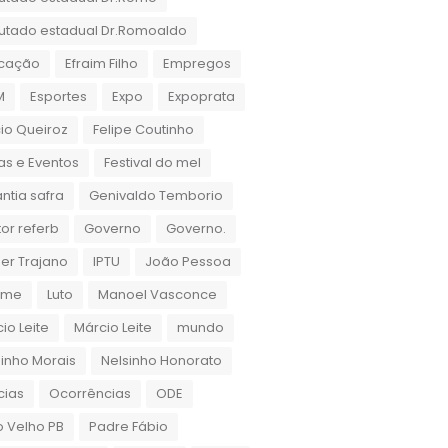
utado estadual Dr.Romoaldo
cação
Efraim Filho
Empregos
M
Esportes
Expo
Expoprata
cio Queiroz
Felipe Coutinho
as e Eventos
Festival do mel
ntia safra
Genivaldo Temborio
or referb
Governo
Governo.
er Trajano
IPTU
João Pessoa
rame
Luto
Manoel Vasconce
io Leite
Márcio Leite
mundo
inho Morais
Nelsinho Honorato
cias
Ocorrências
ODE
 Velho PB
Padre Fábio