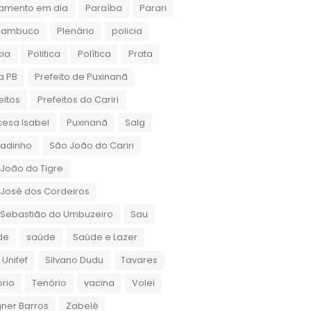
amento em dia
Paraíba
Parari
nambuco
Plenário
policia
cia
Politica
Política
Prata
a PB
Prefeito de Puxinanã
eitos
Prefeitos do Cariri
cesa Isabel
Puxinanã
Salg
gadinho
São João do Cariri
João do Tigre
José dos Cordeiros
 Sebastião do Umbuzeiro
Sau
de
saúde
Saúde e Lazer
 Unifef
Silvano Dudu
Tavares
rio
Tenório
vacina
Volei
ner Barros
Zabelê