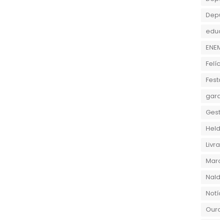
Dep
edu
ENE
Felí
Fest
gara
Gest
Held
Liv
Marc
Nald
Notí
Ouro