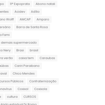
xpo
11° Expoprata
Abono natali
dentes
Acidev
Adílio
ano Wolff
AMCAP
Amparo
ersário
Barra de Santa Rosa
a Fami
 demais supermercado
co Nery
Brasi
brasil
ra verão
caixa tem
Caraubas
aúbas
Cariri Paraibano
aval
Chico Mendes
ursos Públicos
Confraternização
navírus
Coxixol
Coxixola
e
cultura
CURSOS
utado estadual Dr.Romo