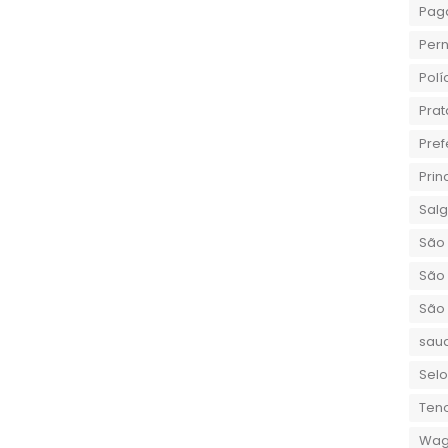
Pag
Per
Polí
Prat
Pref
Prin
Sal
São 
São 
São
sau
Selo
Teno
Wag