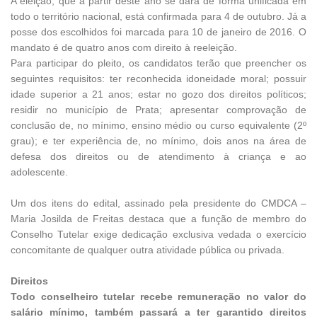
A eleição, que a partir deste ano se dará de forma unificada em
todo o território nacional, está confirmada para 4 de outubro. Já a
posse dos escolhidos foi marcada para 10 de janeiro de 2016. O
mandato é de quatro anos com direito à reeleição.
Para participar do pleito, os candidatos terão que preencher os
seguintes requisitos: ter reconhecida idoneidade moral; possuir
idade superior a 21 anos; estar no gozo dos direitos políticos;
residir no município de Prata; apresentar comprovação de
conclusão de, no mínimo, ensino médio ou curso equivalente (2º
grau); e ter experiência de, no mínimo, dois anos na área de
defesa dos direitos ou de atendimento à criança e ao
adolescente.
Um dos itens do edital, assinado pela presidente do CMDCA –
Maria Josilda de Freitas destaca que a função de membro do
Conselho Tutelar exige dedicação exclusiva vedada o exercício
concomitante de qualquer outra atividade pública ou privada.
Direitos
Todo conselheiro tutelar recebe remuneração no valor do
salário mínimo, também passará a ter garantido direitos