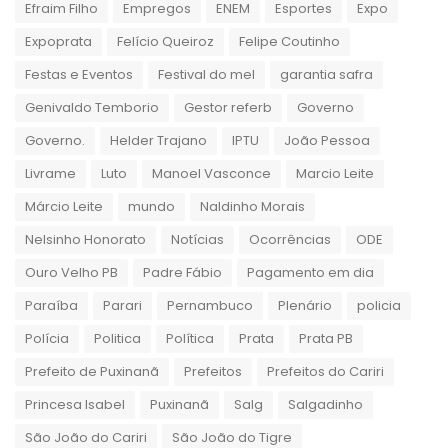
Efraim Filho
Empregos
ENEM
Esportes
Expo
Expoprata
Felício Queiroz
Felipe Coutinho
Festas e Eventos
Festival do mel
garantia safra
Genivaldo Temborio
Gestor referb
Governo
Governo.
Helder Trajano
IPTU
João Pessoa
Livrame
Luto
Manoel Vasconce
Marcio Leite
Márcio Leite
mundo
Naldinho Morais
Nelsinho Honorato
Notícias
Ocorrências
ODE
Ouro Velho PB
Padre Fábio
Pagamento em dia
Paraíba
Parari
Pernambuco
Plenário
policia
Polícia
Politica
Política
Prata
Prata PB
Prefeito de Puxinanã
Prefeitos
Prefeitos do Cariri
Princesa Isabel
Puxinanã
Salg
Salgadinho
São João do Cariri
São João do Tigre