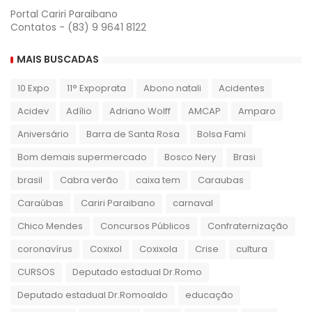
Portal Cariri Paraibano
Contatos - (83) 9 9641 8122
MAIS BUSCADAS
10 Expo
11° Expoprata
Abono natali
Acidentes
Acidev
Adílio
Adriano Wolff
AMCAP
Amparo
Aniversário
Barra de Santa Rosa
Bolsa Fami
Bom demais supermercado
Bosco Nery
Brasi
brasil
Cabra verão
caixa tem
Caraubas
Caraúbas
Cariri Paraibano
carnaval
Chico Mendes
Concursos Públicos
Confraternização
coronavírus
Coxixol
Coxixola
Crise
cultura
CURSOS
Deputado estadual Dr.Romo
Deputado estadual Dr.Romoaldo
educação